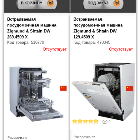
В КОРЗИНУ
ПОД ЗАКАЗ
компанией "ПЭК", "Деловые линии",
"Желдорэкспедиция" и другие,
до терминала (склада) транспортной компании в
Встраиваемая
Встраиваемая
Вашем городе или на Ваш домашний адрес. При
посудомоечная машина
посудомоечная машина
предварительном согласовании, Вы можете выбрать
Zigmund & Shtain DW
Zigmund & Shtain DW
самостоятельно транспортную компанию.
269.4509 X
129.4509 X
При отправке через транспортные компании
Код товара: 510770
Код товара: 470045
обязательно заказывается жесткая упаковка
Отсутствует
Отсутствует
(обрешетка) и страхование груза!
1
Рассрочка от
Рассрочка от