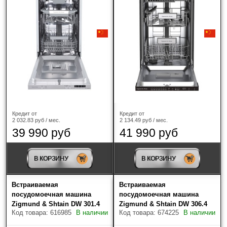
Graude
(4)
Haier
(14)
HIBERG
(2)
HiSTORY
(2)
HOMSair
(1)
Кредит от
Кредит от
Korting
(14)
2 032.83 руб / мес.
2 134.49 руб / мес.
39 990 руб
41 990 руб
Kuppersberg
(19)
В КОРЗИНУ
В КОРЗИНУ
Kuppersbusch
(2)
Встраиваемая
Встраиваемая
Maunfeld
(33)
посудомоечная машина
посудомоечная машина
Zigmund & Shtain DW 301.4
Zigmund & Shtain DW 306.4
Miele
(2)
Код товара: 616985
В наличии
Код товара: 674225
В наличии