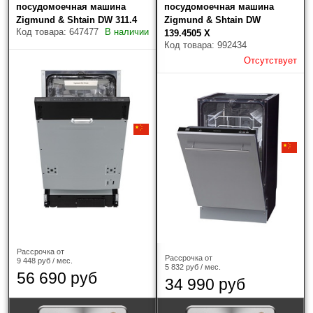
посудомоечная машина
посудомоечная машина
Zigmund & Shtain DW 311.4
Zigmund & Shtain DW
Код товара: 647477
В наличии
139.4505 X
Код товара: 992434
Отсутствует
Доставка
Доставку заказанной вами продукции мы
осуществляем в кратчайшие сроки по Москве,
Московской области, Калуге и Калужской области.
Рассрочка от
Доставка по России и Беларуси
Рассрочка от
9 448 руб / мес.
Доставка в регионы (кроме Москвы и Московской
5 832 руб / мес.
56 690 руб
34 990 руб
области, Калуги и Калужской области)
осуществляется только после 100% предоплаты
товара. Доставка осуществляется транспортной