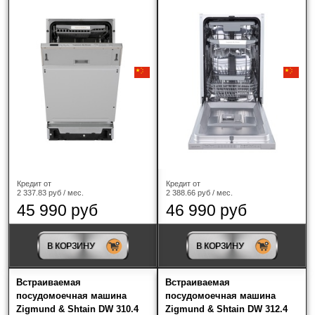
Smeg
(7)
TEKA
(2)
Vard
(2)
Zigmund & Shtain
(14)
Ширина
45 см
(14)
Кредит от
Кредит от
2 337.83 руб / мес.
2 388.66 руб / мес.
60 см
(16)
45 990 руб
46 990 руб
Тип встраивания посудомоечной машины
В КОРЗИНУ
В КОРЗИНУ
Полностью встраиваемая
(14)
Встраиваемая
Встраиваемая
посудомоечная машина
посудомоечная машина
Zigmund & Shtain DW 310.4
Zigmund & Shtain DW 312.4
Инверторное управление мощностью