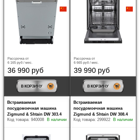
Наличие
Только в наличии
Производитель
?
AEG
(2)
Рассрочка от
Рассрочка от
6 165 руб / мес.
6 665 руб / мес.
Bertazzoni
(1)
36 990 руб
39 990 руб
Bosch
(10)
В КОРЗИНУ
В КОРЗИНУ
Brandt
(1)
Встраиваемая
Встраиваемая
Electrolux
(20)
посудомоечная машина
посудомоечная машина
Zigmund & Shtain DW 303.4
Zigmund & Shtain DW 308.4
Код товара: 940008
В наличии
Код товара: 299922
В наличии
Franke
(1)
Gorenje
(4)