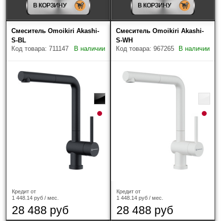
В КОРЗИНУ
В КОРЗИНУ
Нержавеющая сталь
(1)
Смеситель Omoikiri Akashi-
Смеситель Omoikiri Akashi-
Латунь
(16)
S-BL
S-WH
Код товара: 711147
В наличии
Код товара: 967265
В наличии
Выдвижной излив
есть
(66)
Страна-производитель
Найдено товаров: 66
Кредит от
Кредит от
1 448.14 руб / мес.
1 448.14 руб / мес.
28 488 руб
28 488 руб