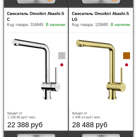
Smeg
(4)
Смеситель Omoikiri Akashi-S
Смеситель Omoikiri Akashi-S
C
LG
Код товара: 316849
В наличии
Код товара: 120680
В наличии
Тип смесителя
однозахватный
(66)
Подключение к фильтру для воды
Цвет
?
Кредит от
Кредит от
1 138.06 руб / мес.
1 448.14 руб / мес.
22 388 руб
28 488 руб
Материал