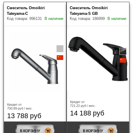
Смеситель Omoikiri
Смеситель Omoikiri
Цена (руб.)
Скрыть фильтры
Товаров найдено: 66
Tateyama-C
Tateyama-S GB
Код товара: 996131
В наличии
Код товара: 186899
В наличии
Наличие
Только в наличии
Производитель
?
Кредит от
Кредит от
Franke
(8)
721.22 руб / мес.
700.89 руб / мес.
14 188 руб
13 788 руб
Omoikiri
(52)
Paulmark
(2)
В КОРЗИНУ
В КОРЗИНУ