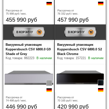
Высота прибора
Рассрочка от
Рассрочка от
75 998 руб / мес.
76 332 руб / мес.
Страна-производитель
455 990 руб
457 990 руб
В КОРЗИНУ
В КОРЗИНУ
Вакуумный упаковщик
Вакуумный упаковщик
Kuppersbusch CSV 6800.0 G9
Kuppersbusch CSV 6800.0 S2
Shade of Grey
Black Chrome
Код товара: 882223
В наличии
Код товара: 157221
В наличии
Рассрочка от
Рассрочка от
74 498 руб / мес.
70 165 руб / мес.
446 990 руб
420 990 руб