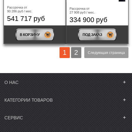
Рассрочка от
Рассрочка от
90 286 руб / мес.
27 908 руб / мес.
541 717 руб
334 900 руб
В КОРЗИНУ
ПОД ЗАКАЗ
1
2
Следующая страница
+
О НАС
+
КАТЕГОРИИ ТОВАРОВ
+
СЕРВИС