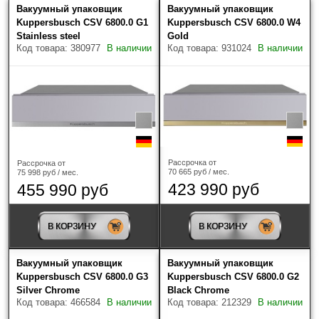
Вакуумный упаковщик
Вакуумный упаковщик
Цена (руб.)
Скрыть фильтры
Нет выбранных товаров
Kuppersbusch CSV 6800.0 G1
Kuppersbusch CSV 6800.0 W4
Stainless steel
Gold
Код товара: 380977
В наличии
Код товара: 931024
В наличии
Наличие
Рассрочка от
Рассрочка от
Только в наличии
70 665 руб / мес.
75 998 руб / мес.
423 990 руб
455 990 руб
Производитель
?
В КОРЗИНУ
В КОРЗИНУ
ASKO
(6)
Вакуумный упаковщик
Вакуумный упаковщик
De Dietrich
(1)
Kuppersbusch CSV 6800.0 G3
Kuppersbusch CSV 6800.0 G2
Silver Chrome
Black Chrome
Код товара: 466584
В наличии
Код товара: 212329
В наличии
Gaggenau
(2)