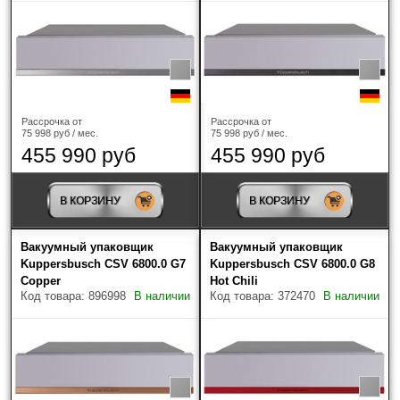
ILVE
(2)
Kuppersbusch
(28)
Neff
(1)
Рассрочка от
Рассрочка от
Smeg
(4)
75 998 руб / мес.
75 998 руб / мес.
455 990 руб
455 990 руб
TEKA
(2)
В КОРЗИНУ
В КОРЗИНУ
V-ZUG
(2)
Вакуумный упаковщик
Вакуумный упаковщик
Объем
Kuppersbusch CSV 6800.0 G7
Kuppersbusch CSV 6800.0 G8
Copper
Hot Chili
Код товара: 896998
В наличии
Код товара: 372470
В наличии
Цвет
?