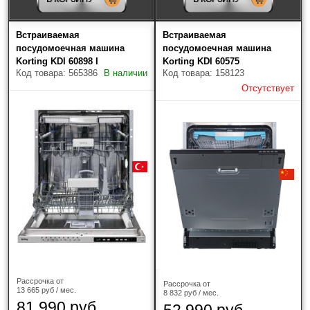
Вашем городе или на Ваш домашний адрес. При
предварительном согласовании, Вы можете выбрать
Встраиваемая
Встраиваемая
самостоятельно транспортную компанию.
посудомоечная машина
посудомоечная машина
При отправке через транспортные компании
Korting KDI 60898 I
Korting KDI 60575
обязательно заказывается жесткая упаковка
Код товара: 565386
В наличии
Код товара: 158123
(обрешетка) и страхование груза!
Отсутствует
Рассрочка от
Рассрочка от
13 665 руб / мес.
8 832 руб / мес.
81 990 руб
52 990 руб