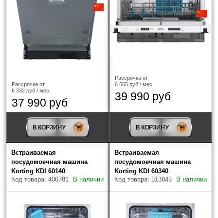
Наличие
Только в наличии
Производитель
?
AEG
(5)
Рассрочка от
6 665 руб / мес.
Рассрочка от
6 332 руб / мес.
39 990 руб
ASKO
(24)
37 990 руб
Bertazzoni
(4)
В КОРЗИНУ
В КОРЗИНУ
Bosch
(24)
Встраиваемая
Встраиваемая
Brandt
(11)
посудомоечная машина
посудомоечная машина
Korting KDI 60140
Korting KDI 60340
Код товара: 406781
В наличии
Код товара: 513845
В наличии
Electrolux
(18)
Franke
(4)