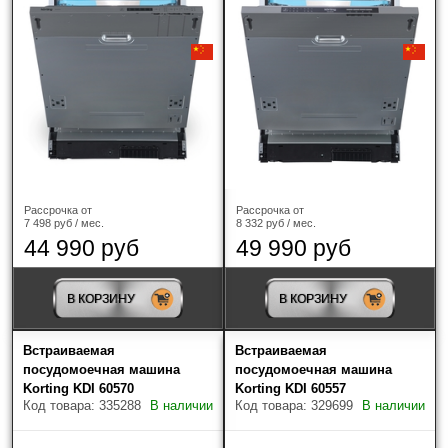
Gaggenau
(7)
Gorenje
(8)
Graude
(4)
Haier
(10)
HIBERG
(1)
Рассрочка от
Рассрочка от
HiSTORY
(4)
7 498 руб / мес.
8 332 руб / мес.
44 990 руб
49 990 руб
HOMSair
(4)
В КОРЗИНУ
В КОРЗИНУ
Korting
(16)
Встраиваемая
Встраиваемая
Kuppersberg
(17)
посудомоечная машина
посудомоечная машина
Korting KDI 60570
Korting KDI 60557
Kuppersbusch
(5)
Код товара: 335288
В наличии
Код товара: 329699
В наличии
Maunfeld
(31)