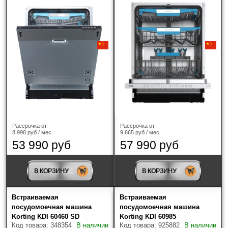
Miele
(9)
Neff
(10)
Samsung
(1)
Siemens
(1)
Signature
(1)
Рассрочка от
Рассрочка от
Smeg
(14)
8 998 руб / мес.
9 665 руб / мес.
53 990 руб
57 990 руб
TEKA
(2)
Vard
(1)
В КОРЗИНУ
В КОРЗИНУ
V-ZUG
(13)
Встраиваемая
Встраиваемая
посудомоечная машина
посудомоечная машина
Zigmund & Shtain
(16)
Korting KDI 60460 SD
Korting KDI 60985
Код товара: 348354
В наличии
Код товара: 925882
В наличии