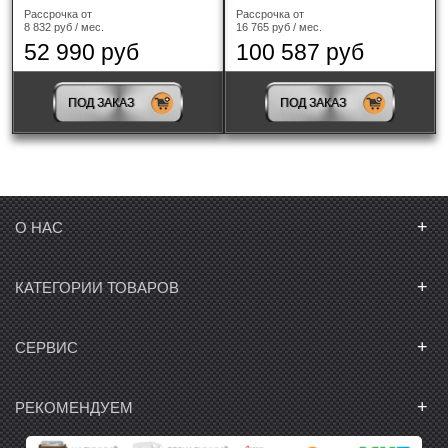
Рассрочка от
Рассрочка от
8 832 руб / мес.
16 765 руб / мес.
52 990 руб
100 587 руб
ПОД ЗАКАЗ
ПОД ЗАКАЗ
+
О НАС
+
КАТЕГОРИИ ТОВАРОВ
+
СЕРВИС
+
РЕКОМЕНДУЕМ