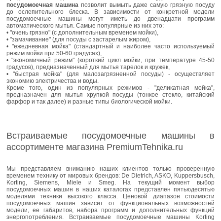
посудомоечная машина
позволит вымыть даже самую грязную посуду
до ослепительного блеска. В зависимости от конкретной модели
посудомоечные машины могут иметь до двенадцати программ
автоматического мытья. Самые популярные из них это:
• "очень грязно" (с дополнительным временем мойки),
• "замачивание" (для посуды с застарелым жиром),
• "ежедневная мойка" (стандартный и наиболее часто используемый
режим мойки при 50-60 градусах),
• "экономичный режим" (короткий цикл мойки, при температуре 45-50
градусов), предназначенный для мытья тарелок и кружек,
• "быстрая мойка" (для малозагрязненной посуды) - осуществляет
экономию электричества и воды.
Кроме того, один из популярных режимов - "деликатная мойка",
предназначен для мытья хрупкой посуды (тонкое стекло, китайский
фарфор и так далее) и разные типы биологической мойки.
Встраиваемые посудомоечные машины в
ассортименте магазина PremiumTehnika.ru
Мы представляем вниманию наших клиентов только проверенную
временем технику от мировых брендов: De Dietrich, ASKO, Kuppersbusch,
Korting, Siemens, Miele и Smeg. На текущий момент выбор
посудомоечных машин в наших каталогах представлен пятьюдесятью
моделями техники высокого класса. Ценовой диапазон стоимости
посудомоечных машин зависит от функциональных возможностей
модели, ее габаритов, набора программ и дополнительных функций
энергопотребления. Встраиваемые посудомоечные машины Korting