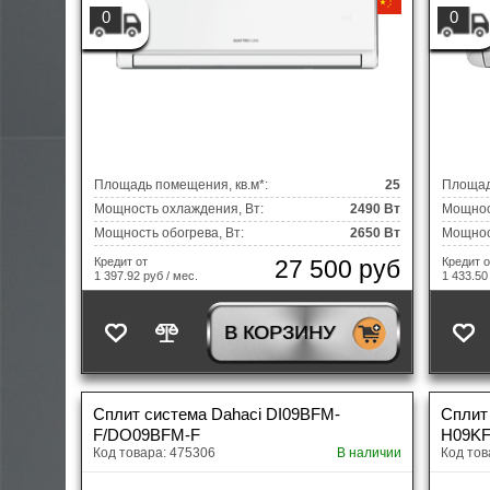
0
0
Площадь помещения, кв.м*:
25
Площад
Мощность охлаждения, Вт:
2490 Вт
Мощнос
Мощность обогрева, Вт:
2650 Вт
Мощност
27 500 руб
Кредит от
Кредит о
1 397.92 руб / мес.
1 433.50
В КОРЗИНУ
Сплит система Dahaci DI09BFM-
Сплит
F/DO09BFM-F
H09K
Код товара: 475306
В наличии
Код тов