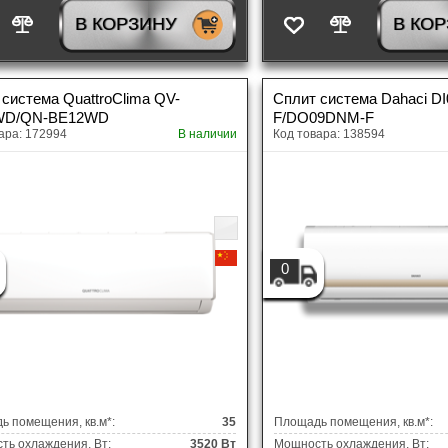
В КОРЗИНУ
В КО
система QuattroClima QV-
Сплит система Dahaci D
WD/QN-BE12WD
F/DO09DNM-F
ара: 172994
В наличии
Код товара: 138594
0
ь помещения, кв.м*:
35
Площадь помещения, кв.м*:
ть охлаждения, Вт:
3520 Вт
Мощность охлаждения, Вт: