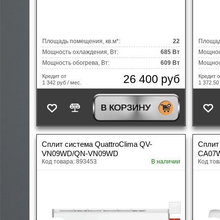
Площадь помещения, кв.м*:
22
Площад
Мощность охлаждения, Вт:
685 Вт
Мощнос
Мощность обогрева, Вт:
609 Вт
Мощност
26 400 руб
Кредит от
Кредит о
1 342 руб / мес.
1 372.50
В КОРЗИНУ
Сплит система QuattroClima QV-
Сплит 
VN09WD/QN-VN09WD
CA07
Код товара: 893453
В наличии
Код тов