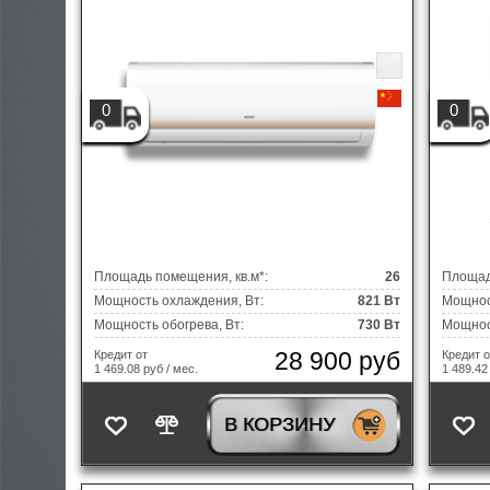
0
0
Площадь помещения, кв.м*:
26
Площад
Мощность охлаждения, Вт:
821 Вт
Мощнос
Мощность обогрева, Вт:
730 Вт
Мощност
28 900 руб
Кредит от
Кредит о
1 469.08 руб / мес.
1 489.42
В КОРЗИНУ