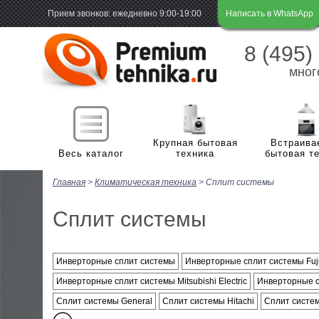
Прием звонков: ежедневно 9:00-19:00
Написать в WhatsApp
8 (495)
мног
Крупная бытовая
Встраива
Весь каталог
техника
бытовая т
Главная
>
Климатическая техника
>
Сплит системы
Х
Холодильная и морозильная техника
м
Сплит системы
П
Стиральные и сушильные машины
Х
м
В
Инверторные сплит системы
Плиты
Инверторные сплит системы Fuji
С
Г
н
Инверторные сплит системы Mitsubishi Electric
Инверторные с
С
В
Посудомоечные машины
В
Э
Сплит системы General
Сплит системы Hitachi
Сплит систем
м
с