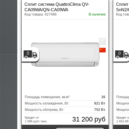
Сплит система QuattroClima QV-
Сплит
CA09WA/QN-CA09WA
SnN2/
Код товара: 427486
В наличии
Код тов
0
0
Площадь помещения, кв.м*:
26
Площад
Мощность охлаждения, Вт:
821 Вт
Мощнос
Мощность обогрева, Вт:
752 Вт
Мощност
31 200 руб
Кредит от
Кредит о
1 586 руб / мес.
1 652.08