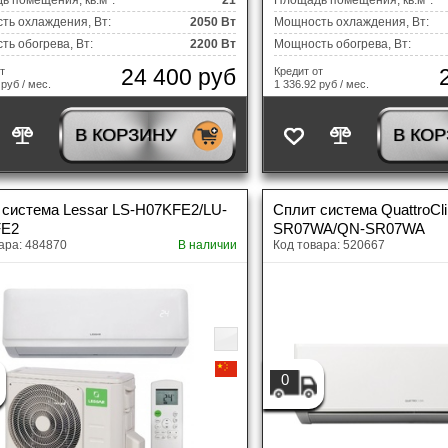
ь помещения, кв.м*:
21
Площадь помещения, кв.м*:
ть охлаждения, Вт:
2050 Вт
Мощность охлаждения, Вт:
V-ресиверы
ь обогрева, Вт:
2200 Вт
Мощность обогрева, Вт:
24 400 руб
т
Кредит от
 руб / мес.
1 336.92 руб / мес.
В КОРЗИНУ
В КО
 система Lessar LS-H07KFE2/LU-
Сплит система QuattroCl
FE2
SR07WA/QN-SR07WA
ара: 484870
В наличии
Код товара: 520667
0