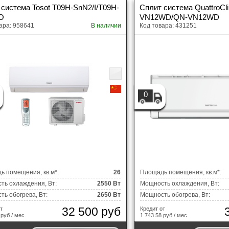
 система Tosot T09H-SnN2/I/T09H-
Сплит система QuattroCl
O
VN12WD/QN-VN12WD
ара: 958641
В наличии
Код товара: 431251
0
ь помещения, кв.м*:
26
Площадь помещения, кв.м*:
ть охлаждения, Вт:
2550 Вт
Мощность охлаждения, Вт:
ь обогрева, Вт:
2650 Вт
Мощность обогрева, Вт:
32 500 руб
т
Кредит от
 руб / мес.
1 743.58 руб / мес.