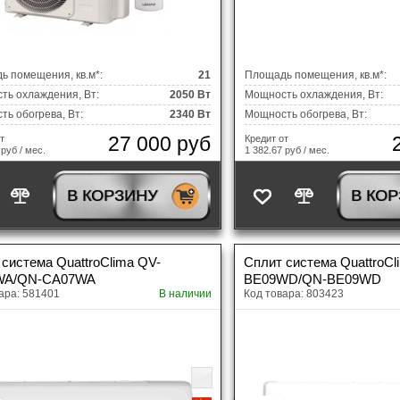
ь помещения, кв.м*:
21
Площадь помещения, кв.м*:
ть охлаждения, Вт:
2050 Вт
Мощность охлаждения, Вт:
ь обогрева, Вт:
2340 Вт
Мощность обогрева, Вт:
27 000 руб
т
Кредит от
 руб / мес.
1 382.67 руб / мес.
В КОРЗИНУ
В КО
система QuattroClima QV-
Сплит система QuattroCl
WA/QN-CA07WA
BE09WD/QN-BE09WD
ара: 581401
В наличии
Код товара: 803423