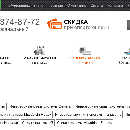
info@premiumtehnika.ru
Главная
О магазине
Оплата
Контакты
К
 374-87-72
оканальный
емая
Мелкая бытовая
Климатическая
Мой
ехника
техника
техника
Смес
олодильники с верхней
Холодильники с нижней
орозильной камерой
морозильной камерой
олноразмерные стиральные
олодильники Side-by-side
Однокамерные холодиль
Узкие стиральные машин
ашины
страиваемые холодильники с
Встраиваемые холодильн
Газовые плиты с электр
tsu
Инверторные сплит системы General
Инверторные сплит системы Hit
тиральные машины с сушкой
азовые плиты
Компактные стиральные
ижней морозильной камерой
верхней морозильной ка
духовкой
плит системы Mitsubishi Heavy
Инверторные сплит системы Panasonic
Ин
ушильные машины
страиваемые посудомоечные
Шкафы для ухода за оде
Отдельностоящие посу
страиваемые холодильники под
лектрические плиты
Встраиваемые многодве
ы Kentatsu
Сплит системы LG
Сплит системы Mitsubishi Electric
ашины
машины
толешницу
холодильники