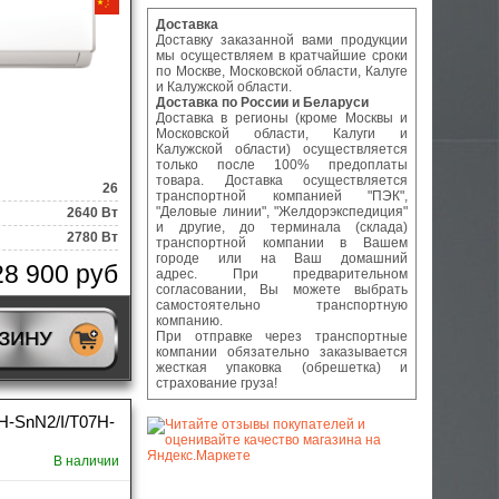
Доставка
Доставку заказанной вами продукции
мы осуществляем в кратчайшие сроки
по Москве, Московской области, Калуге
и Калужской области.
Доставка по России и Беларуси
Доставка в регионы (кроме Москвы и
Московской области, Калуги и
Калужской области) осуществляется
только после 100% предоплаты
товара. Доставка осуществляется
26
транспортной компанией "ПЭК",
"Деловые линии", "Желдорэкспедиция"
2640 Вт
и другие, до терминала (склада)
2780 Вт
транспортной компании в Вашем
городе или на Ваш домашний
28 900 руб
адрес. При предварительном
согласовании, Вы можете выбрать
самостоятельно транспортную
компанию.
РЗИНУ
При отправке через транспортные
компании обязательно заказывается
жесткая упаковка (обрешетка) и
страхование груза!
H-SnN2/I/T07H-
В наличии