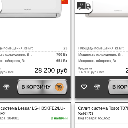
0
ь помещения, кв.м*:
23
Площадь помещения, кв.м*:
ть охлаждения, Вт:
700 Вт
Мощность охлаждения, Вт:
ь обогрева, Вт:
651 Вт
Мощность обогрева, Вт:
28 200 руб
т
Кредит от
 руб / мес.
1 469.08 руб / мес.
В КОРЗИНУ
В КО
 система Lessar LS-H09KFE2/LU-
Сплит система Tosot T07
FE2
SnN2/O
ара: 384081
В наличии
Код товара: 651652