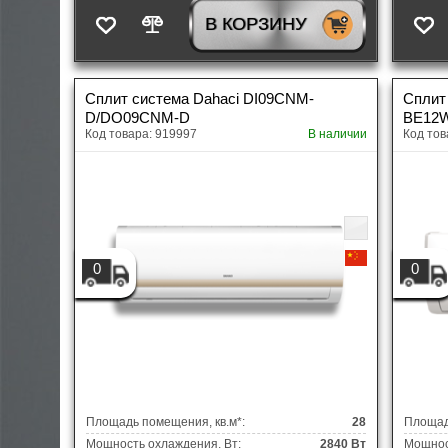
В КОРЗИНУ
Сплит система Dahaci DI09CNM-
Сплит 
D/DO09CNM-D
BE12
Код товара: 919997
В наличии
Код тов
0
0
Площадь помещения, кв.м*:
28
Площад
Мощность охлаждения, Вт:
2840 Вт
Мощнос