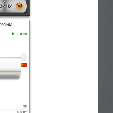
РЗИНУ
I09DNM-
В наличии
28
886 Вт