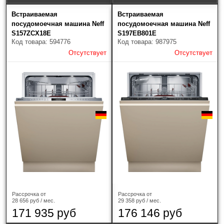
Встраиваемая
Встраиваемая
посудомоечная машина Neff
посудомоечная машина Neff
S157ZCX18E
S197EB801E
Код товара: 594776
Код товара: 987975
Отсутствует
Отсутствует
Доставка
Доставку заказанной вами продукции мы
осуществляем в кратчайшие сроки по Москве,
Рассрочка от
Рассрочка от
Московской области, Калуге и Калужской области.
28 656 руб / мес.
29 358 руб / мес.
Доставка по России и Беларуси
171 935 руб
176 146 руб
Доставка в регионы (кроме Москвы и Московской