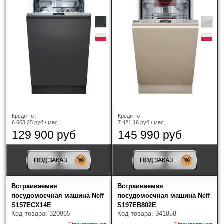
Kuppersbusch
(8)
Maunfeld
(65)
Miele
(11)
Neff
(14)
Samsung
(3)
Siemens
(3)
Кредит от
Кредит от
6 603.25 руб / мес.
7 421.16 руб / мес.
129 900 руб
145 990 руб
Signature
(1)
Smeg
(27)
ПОД ЗАКАЗ
ПОД ЗАКАЗ
TEKA
(4)
Встраиваемая
Встраиваемая
посудомоечная машина Neff
посудомоечная машина Neff
Vard
(3)
S157ECX14E
S197EB802E
Код товара: 320865
Код товара: 941858
V-ZUG
(13)