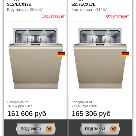
S157ECX17E
S257ECX17E
Код товара: 289587
Код товара: 311467
Вместимость (комплектов посуды)
Отсутствует
Отсутствует
Индикатор "Луч на полу"
Страна-производитель
Home Conect
Популярное
Найдено товаров: 14
Рассрочка от
Рассрочка от
26 934 руб / мес.
27 551 руб / мес.
161 606 руб
165 306 руб
ПОД ЗАКАЗ
ПОД ЗАКАЗ