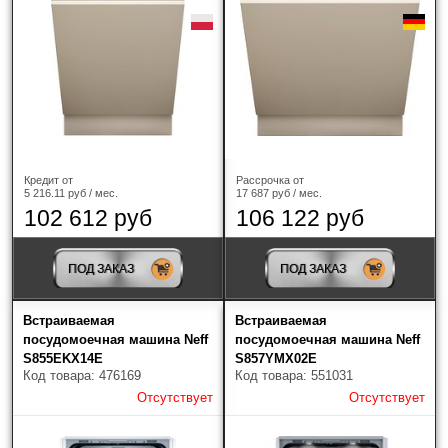
Gaggenau
(7)
Gorenje
(17)
Graude
(8)
Haier
(24)
Кредит от
Рассрочка от
5 216.11 руб / мес.
17 687 руб / мес.
HIBERG
(3)
102 612 руб
106 122 руб
HiSTORY
(6)
ПОД ЗАКАЗ
ПОД ЗАКАЗ
HOMSair
(6)
Встраиваемая
Встраиваемая
Jacky's
(6)
посудомоечная машина Neff
посудомоечная машина Neff
S855EKX14E
S857YMX02E
Код товара: 476169
Код товара: 551031
Korting
(30)
Отсутствует
Отсутствует
Kuppersberg
(36)