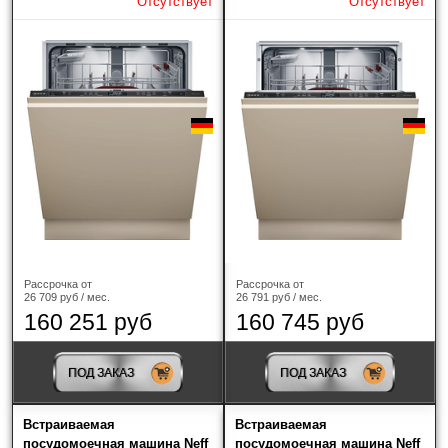
Отсутствует
Отсутствует
Zigmund & Shtain
(30)
Ширина
45 см
(4)
60 см
(10)
Тип встраивания посудомоечной машины
Рассрочка от
Рассрочка от
Полностью встраиваемая
(10)
26 709 руб / мес.
26 791 руб / мес.
160 251 руб
160 745 руб
Компактная
(4)
ПОД ЗАКАЗ
ПОД ЗАКАЗ
Цвет
?
Встраиваемая
Встраиваемая
посудомоечная машина Neff
посудомоечная машина Neff