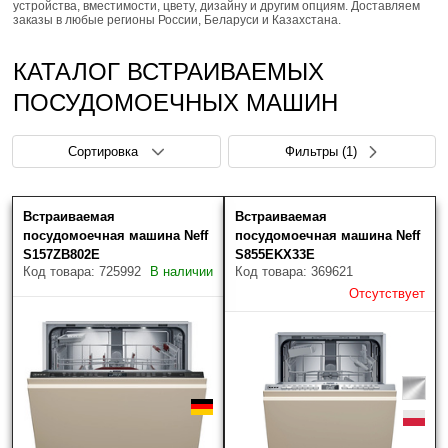
устройства, вместимости, цвету, дизайну и другим опциям. Доставляем
заказы в любые регионы России, Беларуси и Казахстана.
КАТАЛОГ ВСТРАИВАЕМЫХ
ПОСУДОМОЕЧНЫХ МАШИН
Сортировка
Фильтры
(1)
Встраиваемая
Встраиваемая
Цена (руб.)
Скрыть фильтры
Товаров найдено: 14
посудомоечная машина Neff
посудомоечная машина Neff
S157ZB802E
S855EKX33E
Код товара: 725992
В наличии
Код товара: 369621
Отсутствует
Наличие
Только в наличии