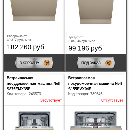
Производитель
?
AEG
(7)
Рассрочка от
Кредит от
30 377 руб / мес.
ASKO
(24)
5 042.46 руб / мес.
182 260 руб
99 196 руб
Bertazzoni
(5)
В КОРЗИНУ
ПОД ЗАКАЗ
Bosch
(41)
Brandt
(12)
Встраиваемая
Встраиваемая
посудомоечная машина Neff
посудомоечная машина Neff
S875EMX35E
S155EVX04E
De Dietrich
(18)
Код товара: 246573
Код товара: 789646
Отсутствует
Отсутствует
DeLonghi
(7)
Electrolux
(45)
Franke
(5)