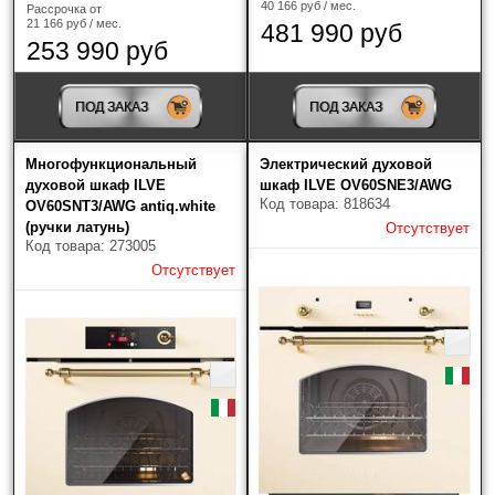
40 166 руб / мес.
Рассрочка от
V-ZUG
(29)
21 166 руб / мес.
481 990 руб
253 990 руб
Zigmund & Shtain
(76)
ПОД ЗАКАЗ
ПОД ЗАКАЗ
Тип духовки
Многофункциональный
Электрический духовой
электрическая
(12)
духовой шкаф ILVE
шкаф ILVE OV60SNE3/AWG
Код товара: 818634
OV60SNT3/AWG antiq.white
(ручки латунь)
Отсутствует
компактная
(11)
Код товара: 273005
Отсутствует
Ширина
60 см
(10)
90 см
(2)
Гриль