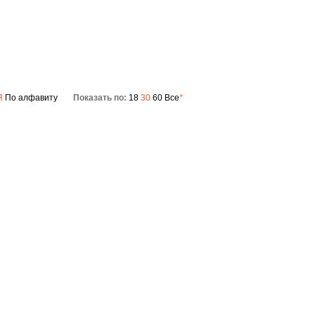
V-ресиверы
Я
По алфавиту
Показать по:
18
30
60
Все
*