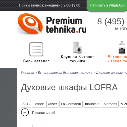
Прием звонков: ежедневно 9:00-19:00
Написать в WhatsApp
8 (495)
мног
Крупная бытовая
Встраива
Весь каталог
техника
бытовая т
Главная
>
Встраиваемая бытовая техника
>
Духовые шкафы
>
Х
Холодильная и морозильная техника
м
Духовые шкафы LOFRA
П
Стиральные и сушильные машины
Х
м
В
AEG
Brandt
kaiser
La Germania
Плиты
maunfeld
Siemens
V-Z
С
Г
н
Показать ещё
С
В
Посудомоечные машины
В
Э
м
с