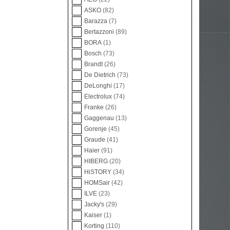
ASKO
(82)
Barazza
(7)
Bertazzoni
(89)
BORA
(1)
Bosch
(73)
Brandt
(26)
De Dietrich
(73)
DeLonghi
(17)
Electrolux
(74)
Franke
(26)
Gaggenau
(13)
Gorenje
(45)
Graude
(41)
Haier
(91)
HIBERG
(20)
HiSTORY
(34)
HOMSair
(42)
ILVE
(23)
Jacky's
(29)
Kaiser
(1)
Korting
(110)