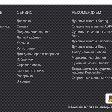
ОВ
СЕРВИС
РЕКОМЕНДУЕМ
а
Доставка
Духовые шкафы Korting
ехника
Оплата
Стиральные машины ASK
Подключение техники
Сушильные машины и шк
Asko
Личный кабинет
Духовые шкафы Kuppersb
Корзина
Духовые шкафы Smeg
Регистрация
Холодильники Liebherr
Для дизайнеров и прорабов
Морозильники Liebherr
Избранное
Кухонные мойки Omoikiri
Обратная связь
Встраиваемые посудомое
Как сделать заказ
машины Kuppersberg
Рассрочка
Cтиральные машины Korti
В кредит
© PremiumTehnika.ru - интерн