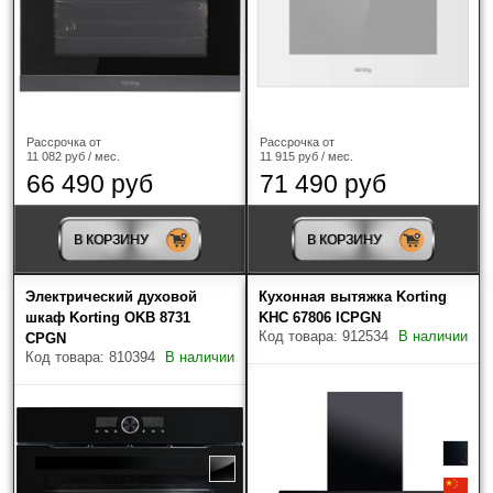
предварительном согласовании, Вы можете выбрать
самостоятельно транспортную компанию.
При отправке через транспортные компании
обязательно заказывается жесткая упаковка
(обрешетка) и страхование груза!
Рассрочка от
Рассрочка от
11 082 руб / мес.
11 915 руб / мес.
66 490 руб
71 490 руб
В КОРЗИНУ
В КОРЗИНУ
Электрический духовой
Кухонная вытяжка Korting
шкаф Korting OKB 8731
KHC 67806 ICPGN
Код товара: 912534
В наличии
CPGN
Код товара: 810394
В наличии