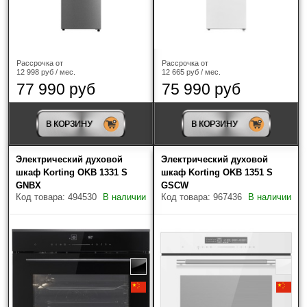
Рассрочка от
Рассрочка от
12 998 руб / мес.
12 665 руб / мес.
77 990 руб
75 990 руб
В КОРЗИНУ
В КОРЗИНУ
Доставка
Доставку заказанной вами продукции мы
осуществляем в кратчайшие сроки по Москве,
Электрический духовой
Электрический духовой
Московской области, Калуге и Калужской области.
шкаф Korting OKB 1331 S
шкаф Korting OKB 1351 S
Доставка по России и Беларуси
GNBX
GSCW
Доставка в регионы (кроме Москвы и Московской
Код товара: 494530
В наличии
Код товара: 967436
В наличии
области, Калуги и Калужской области)
осуществляется только после 100% предоплаты
товара. Доставка осуществляется транспортной
компанией "ПЭК", "Деловые линии",
"Желдорэкспедиция" и другие,
до терминала (склада) транспортной компании в
Вашем городе или на Ваш домашний адрес. При