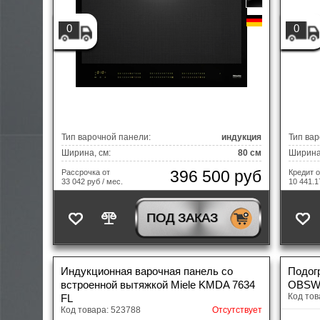
0
0
Тип варочной панели:
индукция
Тип вар
Ширина, см:
80 см
Ширина,
396 500 руб
Рассрочка от
Кредит о
33 042 руб / мес.
10 441.1
ПОД ЗАКАЗ
Индукционная варочная панель со
Подог
встроенной вытяжкой Miele KMDA 7634
OBS
Код тов
FL
Код товара: 523788
Отсутствует