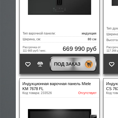
Тип дух
Тип варочной панели:
индукция
Ширина,
Ширина, см:
80 см
Высота,
669 990 руб
Рассрочка от
Рассроч
111 665 руб / мес.
117 266 
ПОД ЗАКАЗ
Индукционная варочная панель Miele
Индук
KM 7678 FL
CS 76
Код товара: 233526
Отсутствует
Код тов