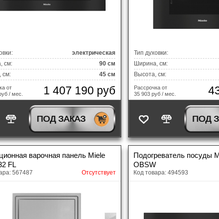
овки:
электрическая
Тип духовки:
 см:
90 см
Ширина, см:
 см:
45 см
Высота, см:
1 407 190 руб
4
ка от
Рассрочка от
руб / мес.
35 903 руб / мес.
ПОД ЗАКАЗ
ПОД 
ционная варочная панель Miele
Подогреватель посуды M
32 FL
OBSW
ара: 567487
Отсутствует
Код товара: 494593