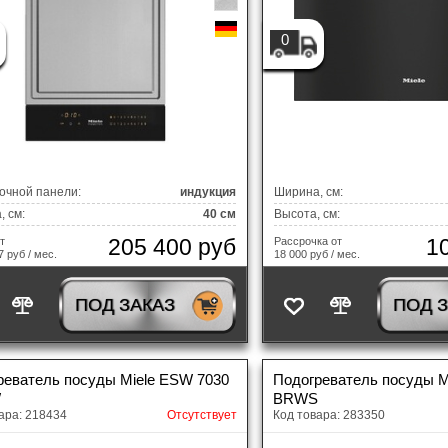
0
очной панели:
индукция
Ширина, см:
 см:
40 см
Высота, см:
205 400 руб
1
т
Рассрочка от
7 руб / мес.
18 000 руб / мес.
ПОД ЗАКАЗ
ПОД 
реватель посуды Miele ESW 7030
Подогреватель посуды M
W
BRWS
ара: 218434
Отсутствует
Код товара: 283350