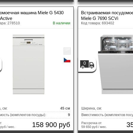
V-ресиверы
омоечная машина Miele G 5430
Встраиваемая посудомо
Active
Miele G 7690 SCVi
ара: 278510
В наличии
Код товара: 693402
0
 см:
45 см
Ширина, см:
ость (комплектов посуды):
9
Вместимость (комплектов пос
158 900 руб
3
т
Рассрочка от
 руб / мес.
59 650 руб / мес.