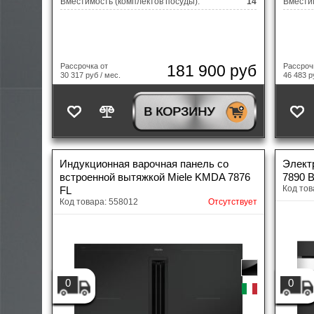
Вместимость (комплектов посуды):
14
Вместим
181 900 руб
Рассрочка от
Рассроч
30 317 руб / мес.
46 483 р
В КОРЗИНУ
Индукционная варочная панель со
Элект
встроенной вытяжкой Miele KMDA 7876
7890 
Код тов
FL
Код товара: 558012
Отсутствует
0
0