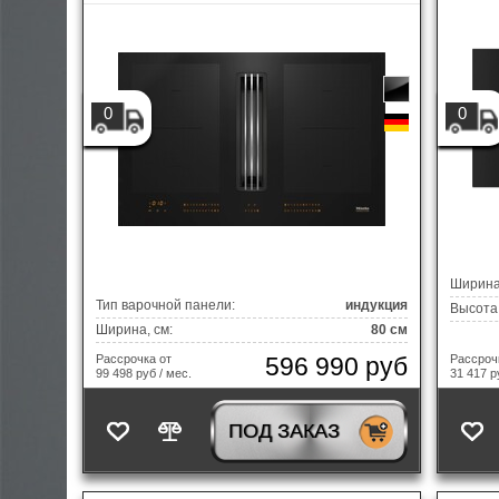
0
0
Ширина,
Тип варочной панели:
индукция
Высота,
Ширина, см:
80 см
596 990 руб
Рассрочка от
Рассроч
99 498 руб / мес.
31 417 р
ПОД ЗАКАЗ