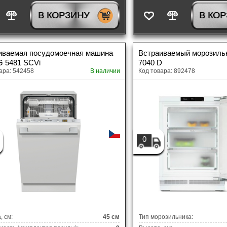
В КОРЗИНУ
В КО
иваемая посудомоечная машина
Встраиваемый морозиль
G 5481 SCVi
7040 D
ара: 542458
В наличии
Код товара: 892478
0
 см:
45 см
Тип морозильника: