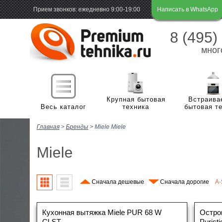
Прием звонков: ежедневно 9:00-19:00
Написать в WhatsApp
8 (495)
мног
Крупная бытовая
Встраива
Весь каталог
техника
бытовая т
Главная
>
Бренды
>
Miele
Miele
Х
Холодильная и морозильная техника
м
Miele
П
Стиральные и сушильные машины
Х
м
В
Сначала дешевые
Плиты
Сначала дорогие
A-
С
Г
н
С
В
Посудомоечные машины
В
Э
Кухонная вытяжка Miele PUR 68 W
Остро
м
с
CLST
Purist