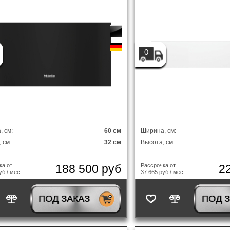
0
 см:
60 см
Ширина, см:
 см:
32 см
Высота, см:
188 500 руб
2
ка от
Рассрочка от
уб / мес.
37 665 руб / мес.
ПОД ЗАКАЗ
ПОД 