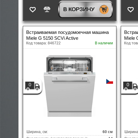
В КОРЗИНУ
Встраиваемая посудомоечная машина
Встра
Miele G 5150 SCVi Active
Miele 
Код товара: 846722
В наличии
Код тов
0
0
Ширина, см:
60 см
Ширина,