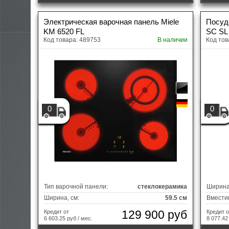
Электроника
A
Электрическая варочная панель Miele
Посуд
KM 6520 FL
SC SL 
Код товара: 489753
В наличии
Код тов
0
0
Тип варочной панели:
стеклокерамика
Ширина,
Ширина, см:
59.5 см
Вместим
129 900 руб
Кредит от
Кредит о
6 603.25 руб / мес.
8 077.42