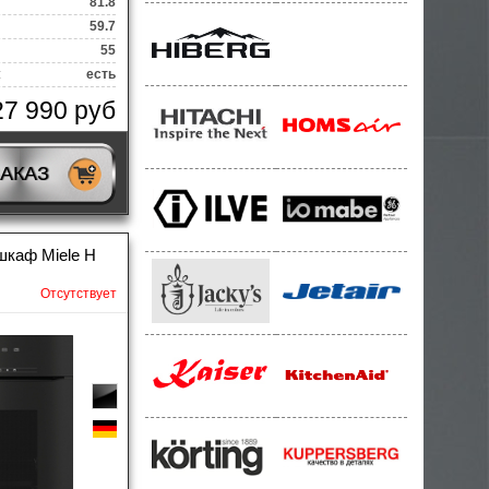
81.8
59.7
55
:
есть
27 990 руб
ЗАКАЗ
шкаф Miele H
Отсутствует