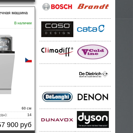
ечная машина
В наличии
60 см
уды):
14
57 900 руб