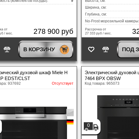
ость (комплектов посуды):
9
Высота, см:
Ширина, см:
Глубина, см:
No-Frost морозильной камеры
278 900 руб
3
ка от
Рассрочка от
уб / мес.
27 333 руб / мес.
В КОРЗИНУ
ПОД 
рический духовой шкаф Miele H
Электрический духовой 
BP EDST/CLST
7464 BPX OBSW
ара: 937692
Отсутствует
Код товара: 965073
0