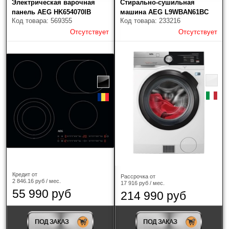
Электрическая варочная
Стирально-сушильная
панель AEG HK654070IB
машина AEG L9WBAN61BC
Код товара: 569355
Код товара: 233216
Отсутствует
Отсутствует
Кредит от
Рассрочка от
2 846.16 руб / мес.
17 916 руб / мес.
55 990 руб
214 990 руб
ПОД ЗАКАЗ
ПОД ЗАКАЗ