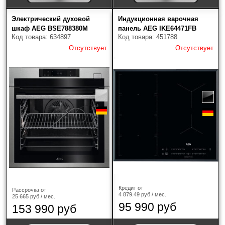
Электрический духовой
Индукционная варочная
шкаф AEG BSE788380M
панель AEG IKE64471FB
Код товара: 634897
Код товара: 451788
Отсутствует
Отсутствует
Кредит от
Рассрочка от
4 879.49 руб / мес.
25 665 руб / мес.
95 990 руб
153 990 руб