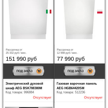
предварительном согласовании, Вы можете выбрать
самостоятельно транспортную компанию.
При отправке через транспортные компании
обязательно заказывается жесткая упаковка
(обрешетка) и страхование груза!
Рассрочка от
Рассрочка от
25 332 руб / мес.
12 998 руб / мес.
151 990 руб
77 990 руб
ПОД ЗАКАЗ
ПОД ЗАКАЗ
Электрический духовой
Газовая варочная панель
шкаф AEG BSK788380M
AEG HGB64420SM
Код товара: 996884
Код товара: 512236
Отсутствует
Отсутствует