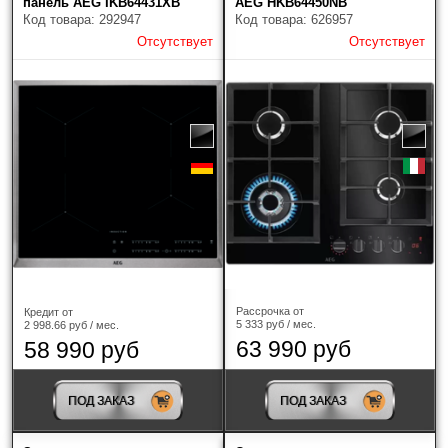
панель AEG IKB64431XB
AEG HKB64450NB
Код товара: 292947
Код товара: 626957
Отсутствует
Отсутствует
Рассрочка от
Кредит от
5 333 руб / мес.
2 998.66 руб / мес.
63 990 руб
58 990 руб
ПОД ЗАКАЗ
ПОД ЗАКАЗ