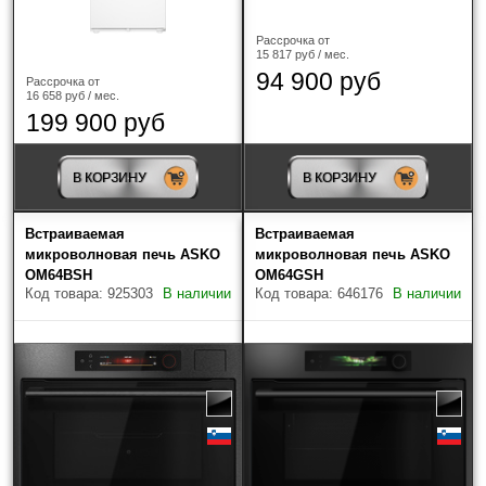
предварительном согласовании, Вы можете выбрать
самостоятельно транспортную компанию.
При отправке через транспортные компании
Рассрочка от
15 817 руб / мес.
обязательно заказывается жесткая упаковка
94 900 руб
Рассрочка от
(обрешетка) и страхование груза!
16 658 руб / мес.
199 900 руб
В КОРЗИНУ
В КОРЗИНУ
Встраиваемая
Встраиваемая
микроволновая печь ASKO
микроволновая печь ASKO
OM64BSH
OM64GSH
Код товара: 925303
В наличии
Код товара: 646176
В наличии