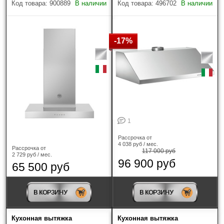
Код товара: 900889
В наличии
Код товара: 496702
В наличии
Bosch
(17)
Brandt
(16)
-17%
Cata
(1)
De Dietrich
(30)
DeLonghi
(2)
1
Elica
(302)
Рассрочка от
4 038 руб / мес.
Faber
(103)
Рассрочка от
117 000 руб
2 729 руб / мес.
96 900 руб
65 500 руб
Falmec
(50)
Franke
(43)
В КОРЗИНУ
В КОРЗИНУ
Gaggenau
(5)
Кухонная вытяжка
Кухонная вытяжка