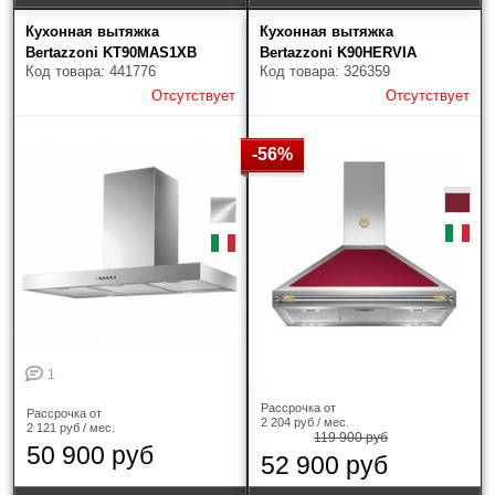
Кухонная вытяжка
Кухонная вытяжка
Ширина
Bertazzoni KT90MAS1XB
Bertazzoni K90HERVIA
Код товара: 441776
Код товара: 326359
Отсутствует
Отсутствует
40 см
(1)
52 см
(1)
-56%
60 см
(5)
70 см
(3)
86 см
(1)
90 см
(15)
1
100 см
(2)
Рассрочка от
Рассрочка от
2 204 руб / мес.
2 121 руб / мес.
110 см
(1)
119 900 руб
50 900 руб
52 900 руб
120 см
(4)