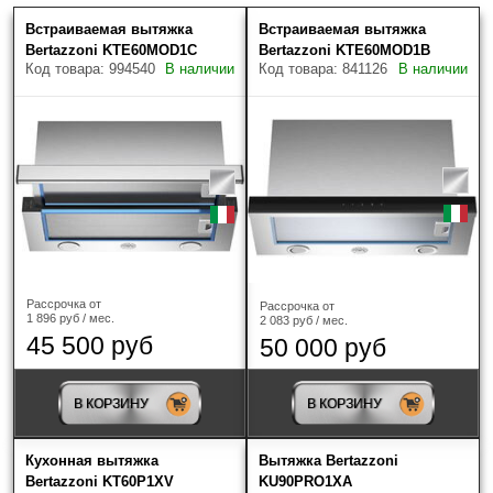
Встраиваемая вытяжка
Встраиваемая вытяжка
Цена (руб.)
Скрыть фильтры
Товаров найдено: 33
Bertazzoni KTE60MOD1C
Bertazzoni KTE60MOD1B
Код товара: 994540
В наличии
Код товара: 841126
В наличии
Наличие
Только в наличии
Рассрочка от
Рассрочка от
1 896 руб / мес.
2 083 руб / мес.
Производитель
?
45 500 руб
50 000 руб
AEG
(1)
В КОРЗИНУ
В КОРЗИНУ
ASKO
(8)
Кухонная вытяжка
Вытяжка Bertazzoni
Bertazzoni KT60P1XV
KU90PRO1XA
Bertazzoni
(33)