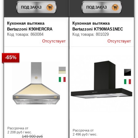
ПОД ЗАКАЗ
ПОД ЗАКАЗ
Цвет
?
Кухонная вытяжка
Кухонная вытяжка
Bertazzoni K90HERCRA
Bertazzoni KT90MAS1NEC
Код товара: 860084
Код товара: 801029
Отсутствует
Отсутствует
Производительность (м3/час)
-65%
Кол-во скоростей
Страна-производитель
Популярное
Найдено товаров: 33
Рассрочка от
Рассрочка от
2 208 руб / мес.
2 496 руб / мес.
149 900 руб