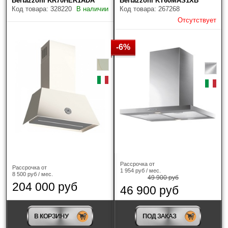
Bertazzoni KR70HER1ADA
Bertazzoni KT60MAS1XB
Код товара: 328220
В наличии
Код товара: 267268
V-ZUG
(8)
Отсутствует
Zigmund & Shtain
(104)
-6%
Тип вытяжки
?
наклонная
(1)
купольная
(3)
встраиваемая в потолок
(3)
полностью встраиваемая
(5)
Рассрочка от
Рассрочка от
1 954 руб / мес.
8 500 руб / мес.
Т-образная
(12)
49 900 руб
204 000 руб
46 900 руб
настенная
(19)
В КОРЗИНУ
ПОД ЗАКАЗ
островная
(3)