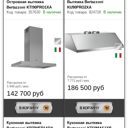
Островная вытяжка
Вытяжка Bertazzoni
Bertazzoni KTI90PRO1XA
KU90PRO2XA
Kuppersberg
(142)
Код товара: 357630
В наличии
Код товара: 924728
В наличии
Kuppersbusch
(50)
LOFRA
(9)
Maunfeld
(235)
Miele
(11)
Neff
(1)
Рассрочка от
7 771 руб / мес.
Рассрочка от
Samsung
(3)
186 500 руб
5 946 руб / мес.
142 700 руб
Smeg
(70)
В КОРЗИНУ
В КОРЗИНУ
TEKA
(32)
Vard
(2)
Кухонная вытяжка
Кухонная вытяжка