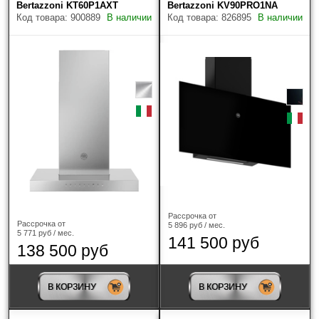
Bertazzoni KT60P1AXT
Bertazzoni KV90PRO1NA
Gorenje
(12)
Код товара: 900889
В наличии
Код товара: 826895
В наличии
Graude
(29)
Haier
(41)
HIBERG
(9)
HiSTORY
(2)
HOMSair
(23)
ILVE
(4)
Рассрочка от
Рассрочка от
5 896 руб / мес.
Jacky's
(15)
5 771 руб / мес.
141 500 руб
138 500 руб
JetAir
(66)
В КОРЗИНУ
В КОРЗИНУ
Kaiser
(6)
Korting
(129)