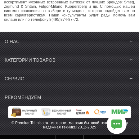
ассортимент кухонных встроенных вытяжек от лучших брендов: Smeg,
Zigmund & Shtain, Fulgor-Milano, Kuppersberg и др. С помощью нашей
системы сравнения вы выберете ту модель, которая подойдет вам по
всем характеристикам. Наши консультанты будут рады помочь вам
онлайн или по телефону 8(495)374-87-72.
+
О НАС
+
КАТЕГОРИИ ТОВАРОВ
+
СЕРВИС
+
РЕКОМЕНДУЕМ
© PremiumTehnika.ru - интернет магазин бытовой техники. Только
надежная техника! 2012-2025