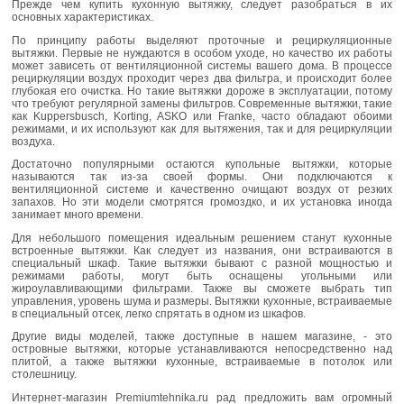
Прежде чем купить кухонную вытяжку, следует разобраться в их
основных характеристиках.
По принципу работы выделяют проточные и рециркуляционные
вытяжки. Первые не нуждаются в особом уходе, но качество их работы
может зависеть от вентиляционной системы вашего дома. В процессе
рециркуляции воздух проходит через два фильтра, и происходит более
глубокая его очистка. Но такие вытяжки дороже в эксплуатации, потому
что требуют регулярной замены фильтров. Современные вытяжки, такие
как Kuppersbusch, Korting, ASKO или Franke, часто обладают обоими
режимами, и их используют как для вытяжения, так и для рециркуляции
воздуха.
Достаточно популярными остаются купольные вытяжки, которые
называются так из-за своей формы. Они подключаются к
вентиляционной системе и качественно очищают воздух от резких
запахов. Но эти модели смотрятся громоздко, и их установка иногда
занимает много времени.
Для небольшого помещения идеальным решением станут кухонные
встроенные вытяжки. Как следует из названия, они встраиваются в
специальный шкаф. Такие вытяжки бывают с разной мощностью и
режимами работы, могут быть оснащены угольными или
жироулавливающими фильтрами. Также вы сможете выбрать тип
управления, уровень шума и размеры. Вытяжки кухонные, встраиваемые
в специальный отсек, легко спрятать в одном из шкафов.
Другие виды моделей, также доступные в нашем магазине, - это
островные вытяжки, которые устанавливаются непосредственно над
плитой, а также вытяжки кухонные, встраиваемые в потолок или
столешницу.
Интернет-магазин Premiumtehnika.ru рад предложить вам огромный