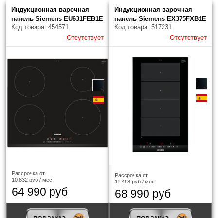
Индукционная варочная
Индукционная варочная
Цена (руб.)
Скрыть фильтры
Товаров найдено: 10
панель Siemens EU631FEB1E
панель Siemens EX375FXB1E
Код товара: 454571
Код товара: 517231
Отсутствует
Отсутствует
Наличие
Только в наличии
Производитель
?
AEG
(16)
Рассрочка от
Рассрочка от
10 832 руб / мес.
11 498 руб / мес.
64 990 руб
ASKO
(46)
68 990 руб
Barazza
(5)