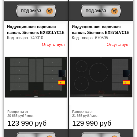
Kuppersberg
(77)
ПОД ЗАКАЗ
ПОД ЗАКАЗ
Kuppersbusch
(70)
Индукционная варочная
Индукционная варочная
панель Siemens EX801LYC1E
панель Siemens EX875LVC1E
Maunfeld
(223)
Код товара: 749010
Код товара: 670595
Отсутствует
Отсутствует
Miele
(28)
Neff
(14)
Samsung
(8)
Siemens
(10)
Smeg
(105)
Рассрочка от
Рассрочка от
TEKA
(45)
20 665 руб / мес.
21 665 руб / мес.
123 990 руб
129 990 руб
Vard
(9)