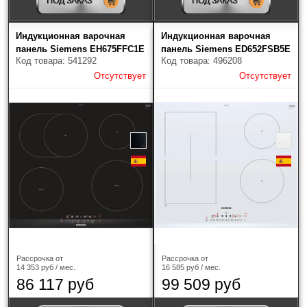
ПОД ЗАКАЗ
ПОД ЗАКАЗ
Bertazzoni
(18)
Индукционная варочная
Индукционная варочная
BORA
(4)
панель Siemens EH675FFC1E
панель Siemens ED652FSB5E
Код товара: 541292
Код товара: 496208
Отсутствует
Отсутствует
Bosch
(41)
Brandt
(28)
De Dietrich
(86)
DeLonghi
(4)
Electrolux
(43)
Elica
(47)
Faber
(3)
Рассрочка от
Рассрочка от
14 353 руб / мес.
16 585 руб / мес.
86 117 руб
99 509 руб
Falmec
(2)