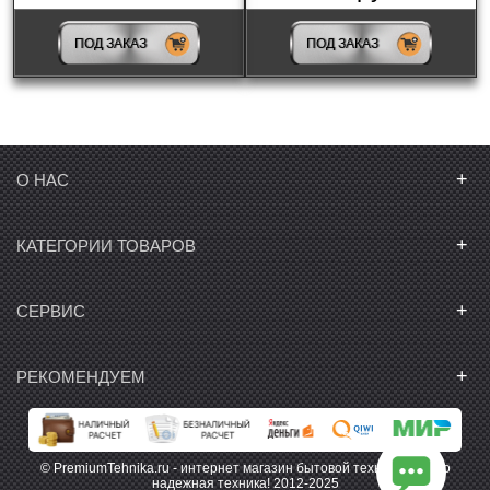
ПОД ЗАКАЗ
ПОД ЗАКАЗ
Рамка панели
Страна-производитель
+
О НАС
Кол-во конфорок
+
КАТЕГОРИИ ТОВАРОВ
Home Conect
+
СЕРВИС
Популярное
Найдено товаров: 10
+
РЕКОМЕНДУЕМ
© PremiumTehnika.ru - интернет магазин бытовой техники. Только
надежная техника! 2012-2025