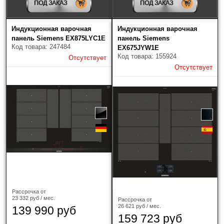
ПОД ЗАКАЗ
ПОД ЗАКАЗ
V-ZUG
(17)
Индукционная варочная
Индукционная варочная
Zigmund & Shtain
(62)
панель Siemens EX875LYC1E
панель Siemens
Код товара: 247484
EX675JYW1E
Код товара: 155924
Отсутствует
Тип варочной панели
Отсутствует
индукция
(10)
Ширина
30 см
(1)
60 см
(6)
80 см
(3)
Рассрочка от
23 332 руб / мес.
Рассрочка от
26 621 руб / мес.
Цвет
139 990 руб
?
159 723 руб