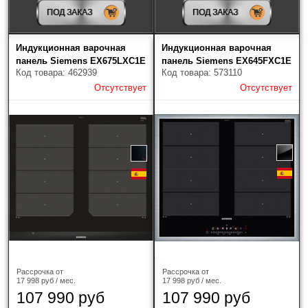
Franke
(9)
ПОД ЗАКАЗ
ПОД ЗАКАЗ
Gaggenau
(18)
Индукционная варочная
Индукционная варочная
панель Siemens EX675LXC1E
панель Siemens EX645FXC1E
Gorenje
(28)
Код товара: 462939
Код товара: 573110
Отсутствует
Отсутствует
Graude
(25)
Haier
(52)
HIBERG
(9)
HiSTORY
(17)
HOMSair
(27)
ILVE
(4)
Рассрочка от
Рассрочка от
Jacky's
(8)
17 998 руб / мес.
17 998 руб / мес.
107 990 руб
107 990 руб
Korting
(61)