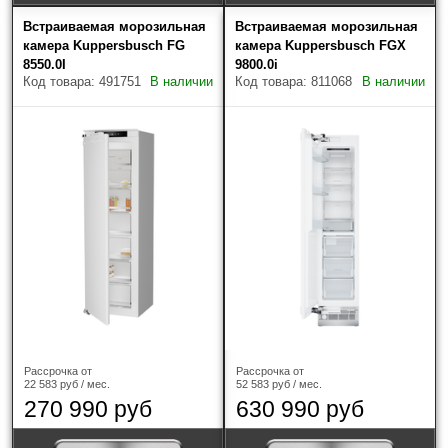
Встраиваемая морозильная
Встраиваемая морозильная
De Dietrich
(2)
камера Kuppersbusch FG
камера Kuppersbusch FGX
8550.0I
9800.0i
Код товара: 491751
В наличии
Код товара: 811068
В наличии
Electrolux
(2)
Franke
(1)
Gaggenau
(5)
Gorenje
(1)
Graude
(3)
Haier
(2)
HIBERG
(2)
Рассрочка от
Рассрочка от
HiSTORY
(1)
22 583 руб / мес.
52 583 руб / мес.
270 990 руб
630 990 руб
ILVE
(3)