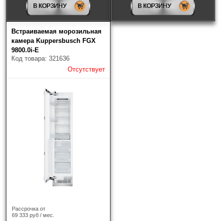
В КОРЗИНУ
В КОРЗИНУ
Jacky's
(2)
Встраиваемая морозильная
Korting
(6)
камера Kuppersbusch FGX
9800.0i-E
Kuppersberg
(5)
Код товара: 321636
Отсутствует
Kuppersbusch
(5)
Liebherr
(32)
Maunfeld
(6)
Miele
(2)
Neff
(2)
Signature
(2)
Smeg
(6)
Рассрочка от
69 333 руб / мес.