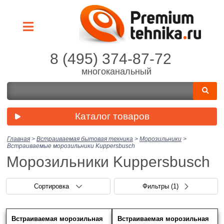
8 (495) 374-87-72
многоканальный
Каталог товаров
Главная
>
Встраиваемая бытовая техника
>
Морозильники
>
Встраиваемые морозильники Kuppersbusch
Морозильники Kuppersbusch
Сортировка
Фильтры
(1)
Встраиваемая морозильная
Встраиваемая морозильная
Цена (руб.)
Скрыть фильтры
Товаров найдено: 5