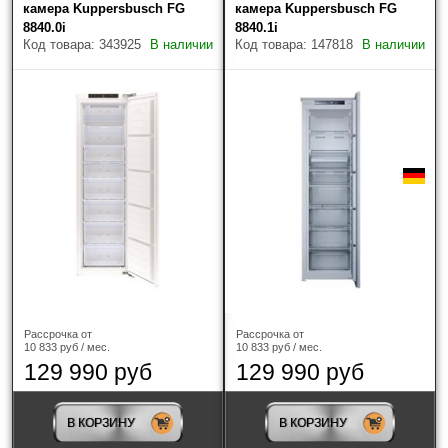
камера Kuppersbusch FG
камера Kuppersbusch FG
8840.0i
8840.1i
Код товара: 343925
В наличии
Код товара: 147818
В наличии
Наличие
Только в наличии
Производитель
?
ASKO
(11)
Рассрочка от
Рассрочка от
10 833 руб / мес.
10 833 руб / мес.
Bertazzoni
(1)
129 990 руб
129 990 руб
BORA
(1)
В КОРЗИНУ
В КОРЗИНУ
Bosch
(1)