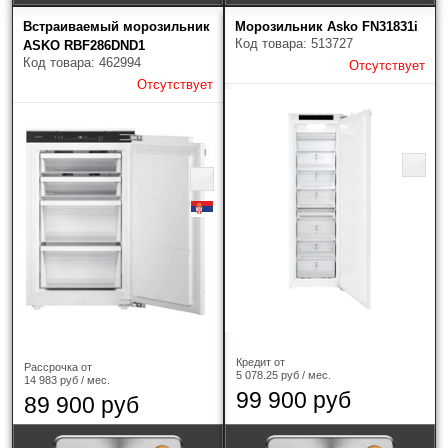
Jacky's
(2)
Встраиваемый морозильник
Морозильник Asko FN31831i
Код товара: 513727
ASKO RBF286DND1
Korting
(6)
Код товара: 462994
Отсутствует
Отсутствует
Kuppersberg
(5)
Kuppersbusch
(5)
Liebherr
(32)
Maunfeld
(6)
Miele
(2)
Neff
(2)
Signature
(2)
Кредит от
Рассрочка от
5 078.25 руб / мес.
14 983 руб / мес.
99 900 руб
Smeg
(6)
89 900 руб
TEKA
(2)