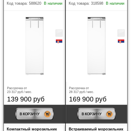
Код товара: 588620
В наличии
Код товара: 318598
В наличии
Наличие
Только в наличии
Производитель
?
Рассрочка от
Рассрочка от
ASKO
(11)
23 317 руб / мес.
28 317 руб / мес.
139 900 руб
169 900 руб
Bertazzoni
(1)
BORA
(1)
В КОРЗИНУ
В КОРЗИНУ
Bosch
(1)
Компактный морозильник
Встраиваемый морозильник