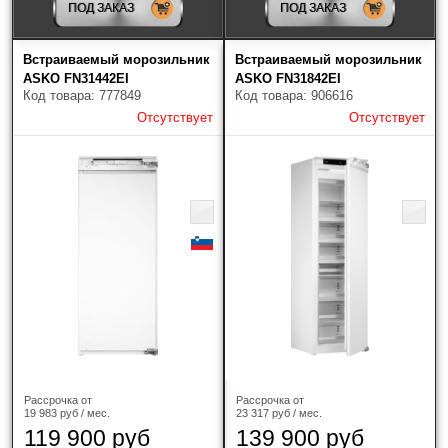
ПОД ЗАКАЗ
ПОД ЗАКАЗ
V-ZUG
(5)
Встраиваемый морозильник
Встраиваемый морозильник
Zigmund & Shtain
(1)
ASKO FN31442EI
ASKO FN31842EI
Код товара: 777849
Код товара: 906616
Отсутствует
Отсутствует
Тип морозильника
Под столешницу
(1)
Шкаф
(10)
Высота холодильника, см
Рассрочка от
Рассрочка от
19 983 руб / мес.
23 317 руб / мес.
119 900 руб
139 900 руб