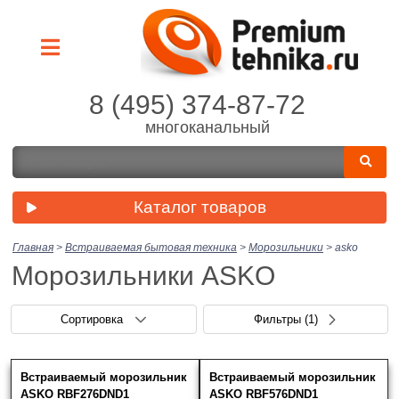
8 (495) 374-87-72
многоканальный
Каталог товаров
Главная
>
Встраиваемая бытовая техника
>
Морозильники
>
asko
Морозильники ASKO
Сортировка
Фильтры
(1)
Встраиваемый морозильник
Встраиваемый морозильник
Цена (руб.)
Скрыть фильтры
Товаров найдено: 11
ASKO RBF276DND1
ASKO RBF576DND1