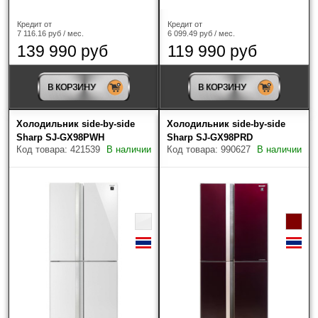
MEYVEL
(5)
Кредит от
Кредит от
7 116.16 руб / мес.
6 099.49 руб / мес.
Miele
(2)
139 990 руб
119 990 руб
Samsung
(14)
В КОРЗИНУ
В КОРЗИНУ
Sharp
(41)
Холодильник side-by-side
Холодильник side-by-side
Smeg
(161)
Sharp SJ-GX98PWH
Sharp SJ-GX98PRD
Код товара: 421539
В наличии
Код товара: 990627
В наличии
Zigmund & Shtain
(1)
Тип холодильника
Морозильная камера вверху
(26)
Многодверный
(11)
Морозильная камера внизу
(4)