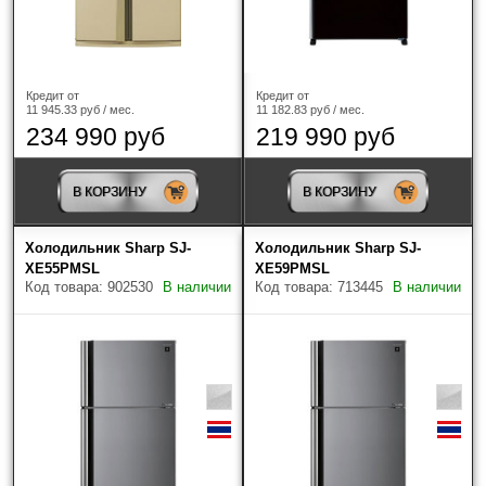
No-Frost морозильной камеры
Льдогенератор
Кредит от
Кредит от
11 945.33 руб / мес.
11 182.83 руб / мес.
234 990 руб
219 990 руб
Страна-производитель
Популярное
В КОРЗИНУ
В КОРЗИНУ
Найдено товаров: 41
Холодильник Sharp SJ-
Холодильник Sharp SJ-
XE55PMSL
XE59PMSL
Код товара: 902530
В наличии
Код товара: 713445
В наличии