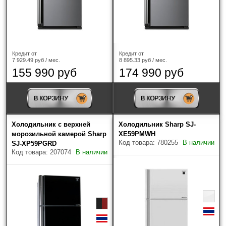
Кредит от
Кредит от
7 929.49 руб / мес.
8 895.33 руб / мес.
155 990 руб
174 990 руб
В КОРЗИНУ
В КОРЗИНУ
Доставка
Холодильник с верхней
Холодильник Sharp SJ-
Доставку заказанной вами продукции мы
морозильной камерой Sharp
XE59PMWH
осуществляем в кратчайшие сроки по Москве,
Код товара: 780255
В наличии
SJ-XP59PGRD
Московской области, Калуге и Калужской области.
Код товара: 207074
В наличии
Доставка по России и Беларуси
Доставка в регионы (кроме Москвы и Московской
области, Калуги и Калужской области)
осуществляется только после 100% предоплаты
товара. Доставка осуществляется транспортной
компанией "ПЭК", "Деловые линии",
"Желдорэкспедиция" и другие,