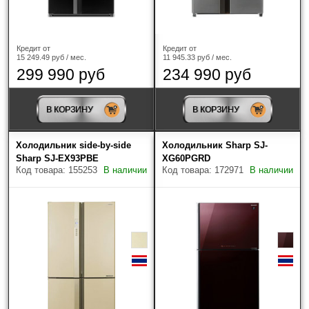
Кредит от
Кредит от
15 249.49 руб / мес.
11 945.33 руб / мес.
299 990 руб
234 990 руб
Зона свежести
В КОРЗИНУ
В КОРЗИНУ
Инверторное управление мощностью
Холодильник side-by-side
Холодильник Sharp SJ-
Sharp SJ-EX93PBE
XG60PGRD
Изменяемая навеска двери
Код товара: 155253
В наличии
Код товара: 172971
В наличии
Цвет
?
No-Frost холодильной камеры