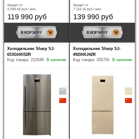
Кредит от
Кредит от
HIBERG
(40)
6 099.49 руб / мес.
7 116.16 руб / мес.
119 990 руб
139 990 руб
Hitachi
(10)
В КОРЗИНУ
В КОРЗИНУ
ILVE
(3)
IO MABE
(1)
Холодильник Sharp SJ-
Холодильник Sharp SJ-
653GHXI52R
492IHXJ42R
Код товара: 222648
В наличии
Код товара: 205755
В наличии
Jacky's
(35)
Korting
(58)
Kuppersberg
(56)
Kuppersbusch
(10)
Liebherr
(173)
Maunfeld
(140)