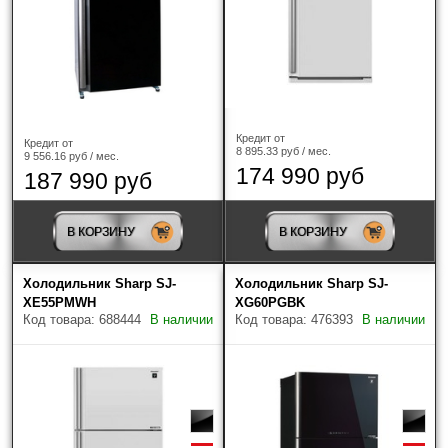
до терминала (склада) транспортной компании в
Вашем городе или на Ваш домашний адрес. При
предварительном согласовании, Вы можете выбрать
самостоятельно транспортную компанию.
При отправке через транспортные компании
обязательно заказывается жесткая упаковка
(обрешетка) и страхование груза!
Кредит от
Кредит от
8 895.33 руб / мес.
9 556.16 руб / мес.
174 990 руб
187 990 руб
В КОРЗИНУ
В КОРЗИНУ
Холодильник Sharp SJ-
Холодильник Sharp SJ-
XE55PMWH
XG60PGBK
Код товара: 688444
В наличии
Код товара: 476393
В наличии