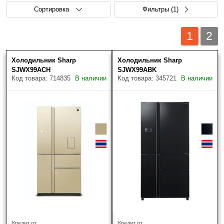
Сортировка
Фильтры
(1)
1
2
Холодильник Sharp
Холодильник Sharp
Цена (руб.)
Скрыть фильтры
Товаров найдено: 41
SJWX99ACH
SJWX99ABK
Код товара: 714835
В наличии
Код товара: 345721
В наличии
Наличие
Только в наличии
Производитель
?
Кредит от
Кредит от
ASKO
(24)