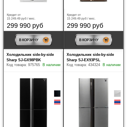
Side-by-side
(9)
Кредит от
Кредит от
Высота холодильника, см
15 249.49 руб / мес.
15 249.49 руб / мес.
299 990 руб
299 990 руб
В КОРЗИНУ
В КОРЗИНУ
Холодильник side-by-side
Холодильник side-by-side
Sharp SJ-GX98PBK
Sharp SJ-EX93PSL
Код товара: 975765
В наличии
Код товара: 434324
В наличии
Ширина холодильника, см
Глубина холодильника, см