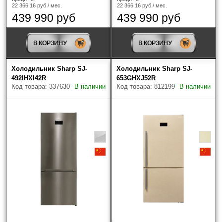
22 366.16 руб / мес.
22 366.16 руб / мес.
439 990 руб
439 990 руб
Bertazzoni
(1)
Bosch
(16)
В КОРЗИНУ
В КОРЗИНУ
Cold Vine
(7)
Холодильник Sharp SJ-
Холодильник Sharp SJ-
492IHXI42R
653GHXJ52R
De Dietrich
(2)
Код товара: 337630
В наличии
Код товара: 812199
В наличии
DeLonghi
(5)
Gaggenau
(1)
Gencool
(4)
Gorenje
(15)
Graude
(1)
Haier
(79)