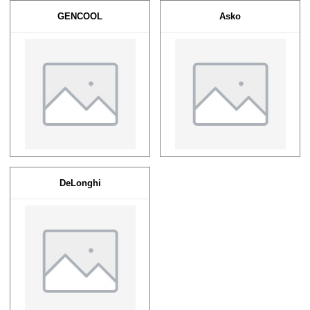
GENCOOL
Asko
DeLonghi