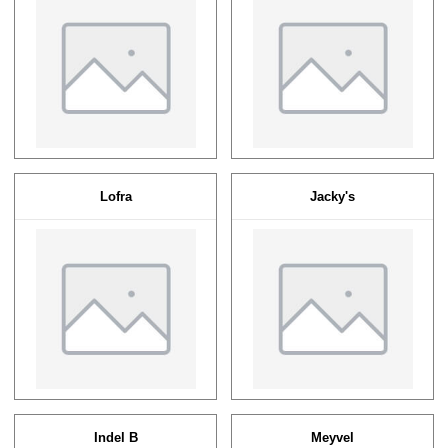
Lofra
Jacky's
Indel B
Meyvel