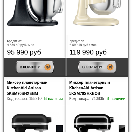
предварительном согласовании, Вы можете выбрать
самостоятельно транспортную компанию.
При отправке через транспортные компании
обязательно заказывается жесткая упаковка
(обрешетка) и страхование груза!
Кредит от
Кредит от
4 879.49 руб / мес.
6 099.49 руб / мес.
95 990 руб
119 990 руб
В КОРЗИНУ
В КОРЗИНУ
Миксер планетарный
Миксер планетарный
KitchenAid Artisan
KitchenAid Artisan
5KSM70SHXEBM
5KSM70SHXEOB
Код товара: 155210
В наличии
Код товара: 710835
В наличии