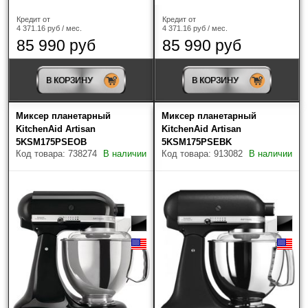
Haier
(1)
Кредит от
Кредит от
4 371.16 руб / мес.
4 371.16 руб / мес.
KitchenAid
(47)
85 990 руб
85 990 руб
Maunfeld
(8)
В КОРЗИНУ
В КОРЗИНУ
Smeg
(27)
Миксер планетарный
Миксер планетарный
KitchenAid Artisan
KitchenAid Artisan
Тип миксера
5KSM175PSEOB
5KSM175PSEBK
Код товара: 738274
В наличии
Код товара: 913082
В наличии
Планетарный
(47)
Ручной
(5)
Объем
Цвет
?