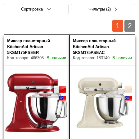
Сортировка
Фильтры
(2)
1
2
Миксер планетарный
Миксер планетарный
Цена (руб.)
Скрыть фильтры
Товаров найдено: 47
KitchenAid Artisan
KitchenAid Artisan
5KSM175PSEER
5KSM175PSEAC
Код товара: 466305
В наличии
Код товара: 183140
В наличии
Наличие
Только в наличии
Производитель
?