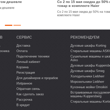
том дешевле
Со 2 по 15 мая скидка до 50% 
товар в комплекте Haier
м дешевле
Со 2 по 15 мая скидка до 50% на това
комплекте Haier
ОВ
СЕРВИС
РЕКОМЕНДУЕМ
а
Доставка
Духовые шкафы Korting
ехника
Оплата
Стиральные машины ASK
Подключение техники
Сушильные машины и шк
Asko
Личный кабинет
Духовые шкафы Kuppersb
Корзина
Духовые шкафы Smeg
Регистрация
Холодильники Liebherr
Для дизайнеров и прорабов
Морозильники Liebherr
Избранное
Кухонные мойки Omoikiri
Обратная связь
Встраиваемые посудомое
Как сделать заказ
машины Kuppersberg
Рассрочка
Cтиральные машины Korti
В кредит