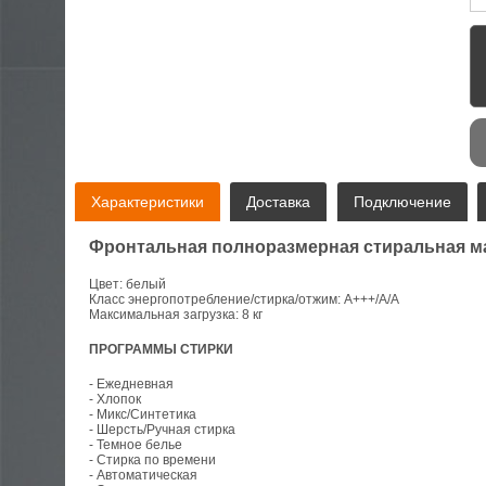
Электроника
A
Характеристики
Доставка
Подключение
Фронтальная полноразмерная стиральная 
Цвет: белый
Класс энергопотребление/стирка/отжим: А+++/А/A
Максимальная загрузка: 8 кг
ПРОГРАММЫ СТИРКИ
- Ежедневная
- Хлопок
- Микс/Синтетика
- Шерсть/Ручная стирка
- Темное белье
- Стирка по времени
- Автоматическая