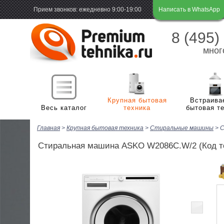
Прием звонков: ежедневно 9:00-19:00
Написать в WhatsApp
8 (495)
мног
Крупная бытовая
Встраива
Весь каталог
техника
бытовая т
Главная
>
Крупная бытовая техника
>
Стиральные машины
>
С
Х
Холодильная и морозильная техника
м
Стиральная машина ASKO W2086С.W/2
(Код т
П
Стиральные и сушильные машины
Х
м
В
Плиты
С
Г
н
С
В
Посудомоечные машины
В
Э
м
с