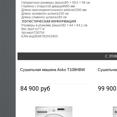
Габаритные размеры (вхшхг)
85 × 59,5 × 58 см
Глубина с открытой дверцей
965 мм
Длина присоединительного кабеля
2300 мм
Длина заливного шланга
150 см
Длина сливного шланга
160 см
ЛОГИСТИЧЕСКАЯ ИНФОРМАЦИЯ
Размеры в упаковке (вхшхг)
92 × 64 × 64,1 см
Вес брутто
77 кг
Артикул
728754
ЕАN-код
3838782041853
С ЭТИ
Сушильная машина Asko T108HBW
Сушильна
84 900 руб
99 900