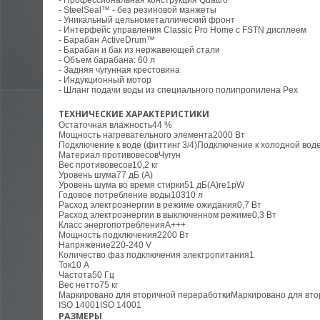
- SteelSeal™ - без резиновой манжеты
- Уникальный цельнометаллический фронт
- Интерфейс управления Classic Pro Home с FSTN дисплеем
- Барабан ActiveDrum™
- Барабан и бак из нержавеющей стали
- Объем барабана: 60 л
- Задняя чугунная крестовина
- Индукционный мотор
- Шланг подачи воды из специального полипропилена Pex
ТЕХНИЧЕСКИЕ ХАРАКТЕРИСТИКИ
Остаточная влажность
44 %
Мощность нагревательного элемента
2000 Вт
Подключение к воде (фиттинг 3/4)
Подключение к холодной вод
Материал противовесов
Чугун
Вес противовесов
10,2 кг
Уровень шума
77 дБ (А)
Уровень шума во время стирки
51 дБ(А)re1pW
Годовое потребление воды
10310 л
Расход электроэнергии в режиме ожидания
0,7 Вт
Расход электроэнергии в выключенном режиме
0,3 Вт
Класс энергопотребления
А+++
Мощность подключения
2200 Вт
Напряжение
220-240 V
Количество фаз подключения электропитания
1
Ток
10 А
Частота
50 Гц
Вес нетто
75 кг
Маркировано для вторичной переработки
Маркировано для вто
ISO 14001
ISO 14001
РАЗМЕРЫ