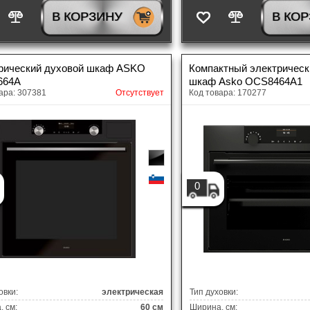
В КОРЗИНУ
В КО
рический духовой шкаф ASKO
Компактный электрическ
664A
шкаф Asko OCS8464A1
ара: 307381
Отсутствует
Код товара: 170277
0
овки:
электрическая
Тип духовки:
 см:
60 см
Ширина, см: