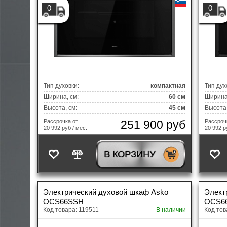
0
0
Тип духовки:
компактная
Тип дух
Ширина, см:
60 см
Ширина,
Высота, см:
45 см
Высота,
251 900 руб
Рассрочка от
Рассроч
20 992 руб / мес.
20 992 р
В КОРЗИНУ
Электрический духовой шкаф Asko
Элект
OCS66SSH
OCS6
Код товара: 119511
В наличии
Код тов