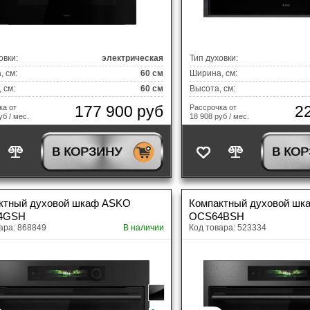
овки:
электрическая
Тип духовки:
 см:
60 см
Ширина, см:
 см:
60 см
Высота, см:
177 900 руб
2
ка от
Рассрочка от
уб / мес.
18 908 руб / мес.
В КОРЗИНУ
В КО
ктный духовой шкаф ASKO
Компактный духовой ш
4GSH
OCS64BSH
ара: 868849
В наличии
Код товара: 523334