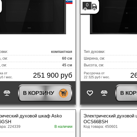
0
овки:
компактная
Тип духовки:
 см:
60 см
Ширина, см:
 см:
45 см
Высота, см:
251 900 руб
2
ка от
Рассрочка от
уб / мес.
22 325 руб / мес.
В КОРЗИНУ
В КО
рический духовой шкаф Asko
Электрический духовой
6GSH
OCS66BSH
ара: 224339
В наличии
Код товара: 450601