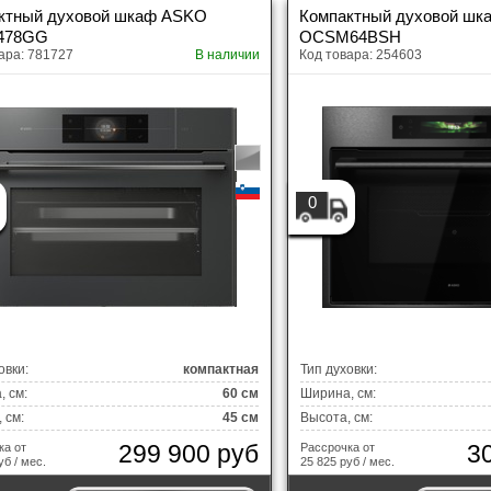
ктный духовой шкаф ASKO
Компактный духовой ш
478GG
OCSM64BSH
ара: 781727
В наличии
Код товара: 254603
0
овки:
компактная
Тип духовки:
 см:
60 см
Ширина, см:
 см:
45 см
Высота, см:
299 900 руб
3
ка от
Рассрочка от
уб / мес.
25 825 руб / мес.