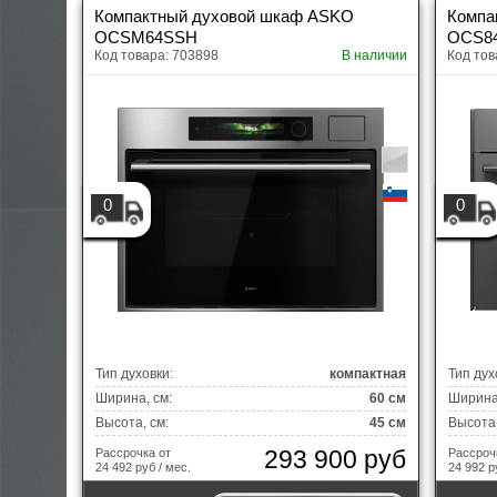
Компактный духовой шкаф ASKO
Компа
OCSM64SSH
OCS8
Код товара: 703898
В наличии
Код тов
0
0
Тип духовки:
компактная
Тип дух
Ширина, см:
60 см
Ширина,
Высота, см:
45 см
Высота,
293 900 руб
Рассрочка от
Рассроч
24 492 руб / мес.
24 992 р