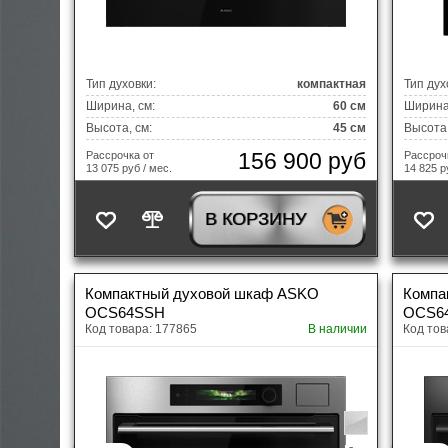
Тип духовки:
компактная
Тип дух
Ширина, см:
60 см
Ширина,
Высота, см:
45 см
Высота,
156 900 руб
Рассрочка от
Рассроч
13 075 руб / мес.
14 825 р
В КОРЗИНУ
Компактный духовой шкаф ASKO
Компа
OCS64SSH
OCS6
Код товара: 177865
В наличии
Код тов