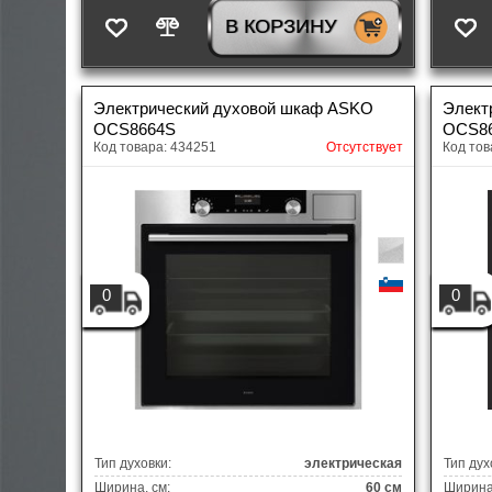
В КОРЗИНУ
Электрический духовой шкаф ASKO
Элект
OCS8664S
OCS8
Код товара: 434251
Отсутствует
Код тов
0
0
Тип духовки:
электрическая
Тип дух
Ширина, см:
60 см
Ширина,