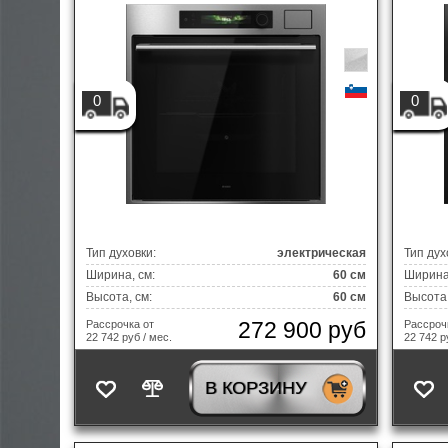
0
0
Тип духовки:
электрическая
Тип дух
Ширина, см:
60 см
Ширина,
Высота, см:
60 см
Высота,
272 900 руб
Рассрочка от
Рассроч
22 742 руб / мес.
22 742 р
В КОРЗИНУ