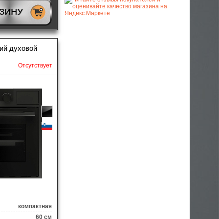
РЗИНУ
ий духовой
Отсутствует
компактная
60 см