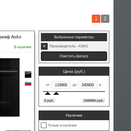
кафы
ные шкафы
Морозильные лари
1
2
ли
кафы
Шкаф для сигар
чные панели
ния и
Встраиваемые в столешницу
 шкаф Asko
Автохолодильники
Выбранные параметры
оры
вытяжки
×
ли со
Производитель - ASKO
В наличии
ны
осуды
Наклонные вытяжки
Очистить фильтр
Гладильные системы
дения и
Угловые вытяжки
Ножи
Цена (руб.)
тной
Кухонные мойки с круглой чашей
Соковыжималки
от
до
р.
ые
Смесители двухзахватные
0
руб.
1599990
руб.
изливом
ры
Фильтры для воды
Наличие
Только в наличии
оры