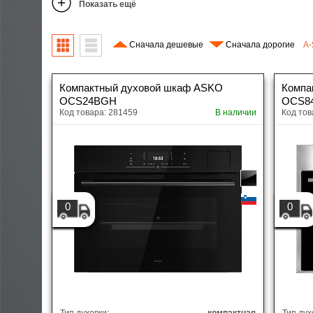
Показать ещё
Э
Духовые шкафы
М
Г
Сначала дешевые
Сначала дорогие
A-
И
Варочные панели
В
Э
Вытяжки
Компактный духовой шкаф ASKO
Компа
Х
П
В
OCS24BGH
OCS8
И
Код товара: 281459
В наличии
Код тов
в
В
Кофемашины
В
В
А
Т
Микроволновые печи
В
И
М
Прочая встраиваемая техника
Я
К
П
0
0
Мелкобытовая техника и посуда
Т
С
М
С
Климатическая техника
М
п
Мойки и смесители
Д
Т