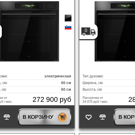
0
овки:
электрическая
Тип духовки:
 см:
60 см
Ширина, см:
 см:
60 см
Высота, см:
272 900 руб
2
ка от
Рассрочка от
уб / мес.
24 075 руб / мес.
В КОРЗИНУ
В КО