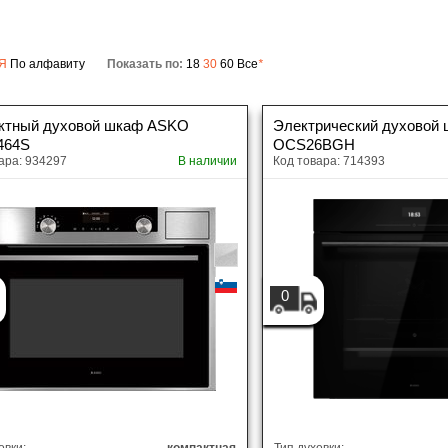
лектрические духовые шкафы
Компактные духовые ш
орозильные шкафы
Встраиваемые морозиль
азовые духовые шкафы
Узкие духовые шкафы
Я
По алфавиту
Показать по:
18
30
60
Все
*
ндукционные варочные панели
Газовые варочные пане
инные шкафы
Встраиваемые винные ш
лектрические варочные панели
Комбинированные варо
Шкафы быстрого охлажде
Встраиваемые вытяжки с
ктный духовой шкаф ASKO
Электрический духовой
олодильник для хранения шуб
олностью встраиваемые вытяжки
страиваемые паровые шкафы
Встраиваемые телевиз
заморозки
выдвижным экраном
464S
OCS26BGH
ндукционные варочные панели со
Газовые варочные пане
ара: 934297
В наличии
Код товара: 714393
строенной вытяжкой
страиваемые кофемашины
встроенной вытяжкой
Настольные кофемаши
акууматоры
Шкафы для подогрева п
страиваемые в потолок вытяжки
Настенные вытяжки
втохолодильники
Блендеры
Шкафы быстрого охлаж
-образные вытяжки
Островные вытяжки
страиваемые СВЧ
змельчители пищевых отходов
Настольные СВЧ
заморозки
иксеры
Наборы посуды
Кухонные мойки с квадра
щики сомелье
ухонные мойки
ароочистители
Пылесосы
чашей
0
остеры
месители
Чайники
Смесители однозахватн
ойки воздуха (Воздухоочистители)
Сплит системы
месители с возможностью
ульти сплит системы
Смесители с выдвижным 
Мобильные кондиционе
одключения фильтра для воды
озаторы моющего средства
елевизоры
Встраиваемые телевиз