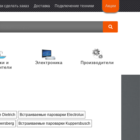
Акции
ак сделать заказ
Доставка
Подключение техники
ки и
Электроника
Производители
ители
Многодверные холодильники
Стиральные машины с верхней
ники
ы
Компактные холодильники
загрузкой
ики с
ической
Встраиваемые однокамерные
Dietrich
Встраиваемые пароварки Electrolux
 машины
Встраиваемые стиральные машины
мерой
холодильники
ersberg
Встраиваемые пароварки Kuppersbusch
ждой
домоечные
рные
Встраиваемые холодильники Side-
by-side