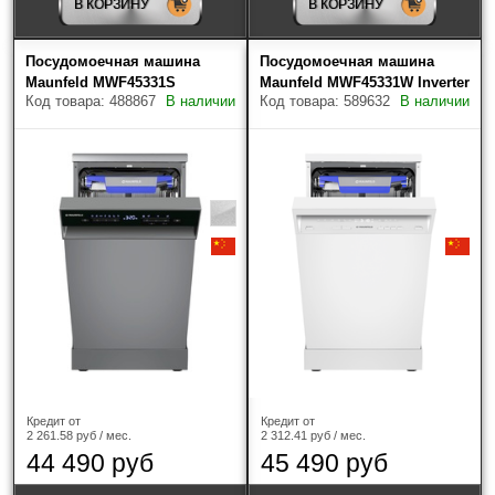
В КОРЗИНУ
В КОРЗИНУ
60 см
(52)
Посудомоечная машина
Посудомоечная машина
Maunfeld MWF45331S
Maunfeld MWF45331W Inverter
Инверторное управление мощностью
Код товара: 488867
В наличии
Код товара: 589632
В наличии
Цвет
?
Вместимость (комплектов посуды)
Индикатор "Луч на полу"
Страна-производитель
Кредит от
Кредит от
2 261.58 руб / мес.
2 312.41 руб / мес.
44 490 руб
45 490 руб
Home Conect