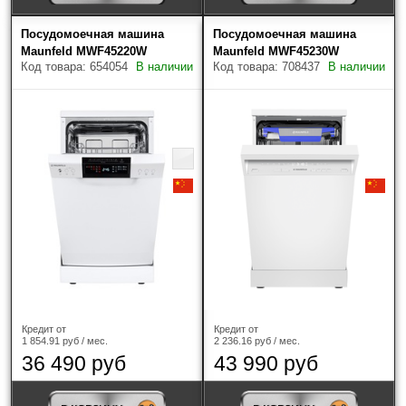
Haier
(2)
Посудомоечная машина
Посудомоечная машина
Maunfeld MWF45220W
Maunfeld MWF45230W
HIBERG
(2)
Код товара: 654054
В наличии
Код товара: 708437
В наличии
Korting
(4)
Kuppersberg
(2)
Maunfeld
(7)
Miele
(1)
Ширина
42 см
(3)
Кредит от
Кредит от
1 854.91 руб / мес.
2 236.16 руб / мес.
45 см
(27)
36 490 руб
43 990 руб
55 см
(9)