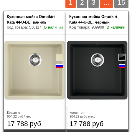
1
2
3
…
15
Кухонная мойка Omoikiri
Кухонная мойка Omoikiri
Цена (руб.)
Скрыть фильтры
Товаров найдено: 447
Kata 44-U-BE, ваниль
Kata 44-U-BL, чёрный
Код товара: 536117
В наличии
Код товара: 939909
В наличии
Наличие
Только в наличии
Производитель
?
Кредит от
Кредит от
Blanco
(2)
904.22 руб / мес.
904.22 руб / мес.
17 788 руб
17 788 руб
Franke
(180)