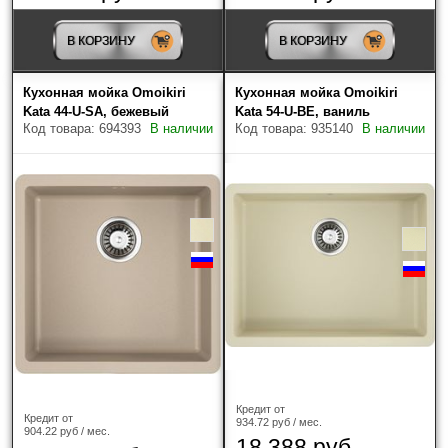
Керамика
(39)
В КОРЗИНУ
В КОРЗИНУ
Нержавеющая сталь с покрытием PVD
(54)
Кухонная мойка Omoikiri
Кухонная мойка Omoikiri
Нержавеющая сталь
(341)
Kata 44-U-SA, бежевый
Kata 54-U-BE, ваниль
Код товара: 694393
В наличии
Код товара: 935140
В наличии
Гранит
(352)
Artgranit
(90)
Нержавеющая сталь/Стекло
(3)
Artceramic
(154)
Tectonite
(5)
TETOGRANIT
(48)
Кредит от
Кредит от
934.72 руб / мес.
904.22 руб / мес.
искусственный гранит ARTGRANIT
(18)
18 388 руб