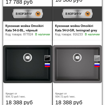
17 788 руб
natceramic
(58)
В КОРЗИНУ
В КОРЗИНУ
кварцевый композит
(43)
Кухонная мойка Omoikiri
Кухонная мойка Omoikiri
Kata 54-U-BL, чёрный
Kata 54-U-GR, leningrad grey
Количество чаш
Код товара: 877024
В наличии
Код товара: 916233
В наличии
Установка в базу
Размер мойки (ШxГ)
Глубина чаши
Страна-производитель
Кредит от
Кредит от
934.72 руб / мес.
934.72 руб / мес.
Форма чаши
18 388 руб
18 388 руб