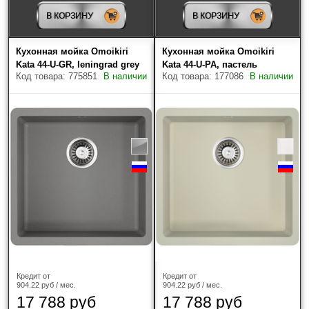
Omoikiri
(195)
В КОРЗИНУ
В КОРЗИНУ
Schock
(13)
Кухонная мойка Omoikiri
Кухонная мойка Omoikiri
Kata 44-U-GR, leningrad grey
Kata 44-U-PA, пастель
Smeg
(1)
Код товара: 775851
В наличии
Код товара: 177086
В наличии
TEKA
(56)
Цвет
?
Материал
Кредит от
Кредит от
904.22 руб / мес.
904.22 руб / мес.
Искусственный гранит
(447)
17 788 руб
17 788 руб