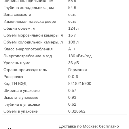
Ширина холодильника, см
55.9
Глубина холодильника, см
54.6
Зона свежести
есть
Изменяемая навеска двери
есть
Общий объём, л
124 л
Объем морозильной камеры, л
16 л
Объем холодильной камеры, л
108 л
Класс энергопотребления
A++
Энергопотребление в год
136 кВтч/год
Уровень шума
36 дБ
Страна-производитель
Германия
Рассрочка
0-0-6
Код ТН ВЭД
8418215900
Ширина в упаковке
0.57
Высота в упаковке
0.93
Глубина в упаковке
0.62
Объём в упаковке
0.328662
Доставка по Москве: бесплатно