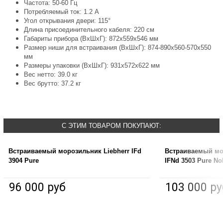
Частота: 50-60 Гц
Потребляемый ток: 1.2 A
Угол открывания двери: 115°
Длина присоединительного кабеля: 220 см
Габариты прибора (ВхШхГ): 872х559х546 мм
Размер ниши для встраивания (ВхШхГ): 874-890х560-570х550
мм
Размеры упаковки (ВхШхГ): 931х572х622 мм
Вес нетто: 39.0 кг
Вес брутто: 37.2 кг
С ЭТИМ ТОВАРОМ ПОКУПАЮТ:
Встраиваемый морозильник Liebherr IFd
Встраиваемый мо
3904 Pure
IFNd 3503 Pure No
96 000 руб
103 000 ру