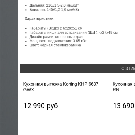
Дальняя: 210//1,5-2,0 мм//кВт
Ближняя: 145//1,2-1,6 мм//кВт
Характеристики:
Габариты (ВхШхГ): 6х29х51 см
Габариты ниши для встраивания (ШхГ): -х27х49 см
Дизайн рамки: скошенные края
Мощность подключения: 3.65 кВт
Цвет: Чёрная стеклокерамика
С ЭТИ
Кухонная вытяжка Korting KHP 6637
Кухонная в
GWX
RN
12 990 руб
13 690