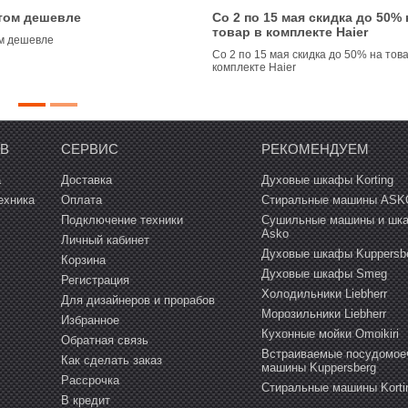
том дешевле
Со 2 по 15 мая скидка до 50% 
товар в комплекте Haier
м дешевле
Со 2 по 15 мая скидка до 50% на това
комплекте Haier
ОВ
СЕРВИС
РЕКОМЕНДУЕМ
а
Доставка
Духовые шкафы Korting
ехника
Оплата
Стиральные машины ASK
Подключение техники
Сушильные машины и шк
Asko
Личный кабинет
Духовые шкафы Kuppersb
Корзина
Духовые шкафы Smeg
Регистрация
Холодильники Liebherr
Для дизайнеров и прорабов
Морозильники Liebherr
Избранное
Кухонные мойки Omoikiri
Обратная связь
Встраиваемые посудомое
Как сделать заказ
машины Kuppersberg
Рассрочка
Cтиральные машины Korti
В кредит