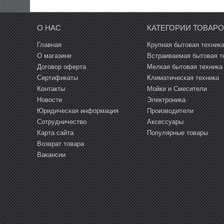
Э
Духовые шкафы
М
О НАС
КАТЕГОРИИ ТОВАР
Г
И
Варочные панели
В
Главная
Крупная бытовая техник
О магазине
Встраиваемая бытовая т
Э
Вытяжки
Х
П
Договор оферта
Мелкая бытовая техника
В
Сертификаты
Климатическая техника
И
в
В
Кофемашины
Контакты
Мойки и Смесители
В
В
А
Новости
Электроника
Юридическая информация
Производители
Т
Микроволновые печи
В
И
М
Сотрудничество
Аксессуары
Карта сайта
Популярные товары
Прочая встраиваемая техника
Я
К
П
Возврат товара
Вакансии
Мелкобытовая техника и посуда
Т
С
М
С
Климатическая техника
М
п
Мойки и смесители
Д
Т