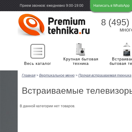
Прием звонков: ежедневно 9:00-19:00
Написать в WhatsApp
8 (495)
мног
Крупная бытовая
Встраива
Весь каталог
техника
бытовая т
Главная
>
Вертикальное меню
>
Прочая встраиваемая техника
Х
Холодильная и морозильная техника
м
Встраиваемые телевизор
П
Стиральные и сушильные машины
Х
м
В данной категории нет товаров.
В
Плиты
С
Г
н
С
В
Посудомоечные машины
В
Э
м
с