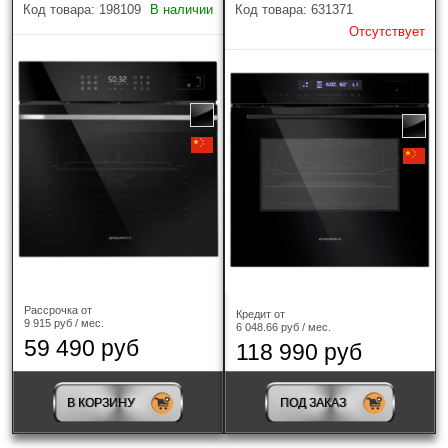
компактная
(2)
Код товара: 198109
В наличии
Код товара: 631371
Отсутствует
Ширина
60 см
(4)
Гриль
Конвекция
Приготовление на пару
Рассрочка от
Кредит от
9 915 руб / мес.
6 048.66 руб / мес.
Цвет
?
59 490 руб
118 990 руб
В КОРЗИНУ
ПОД ЗАКАЗ
Термощуп