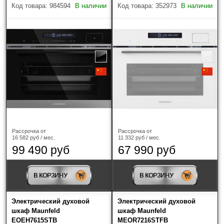
Код товара: 984594
В наличии
Код товара: 352973
В наличии
Наличие
Только в наличии
Производитель
?
Рассрочка от
Рассрочка от
16 582 руб / мес.
11 332 руб / мес.
99 490 руб
67 990 руб
Maunfeld
(4)
В КОРЗИНУ
В КОРЗИНУ
Тип духовки
Электрический духовой
Электрический духовой
электрическая
(2)
шкаф Maunfeld
шкаф Maunfeld
EOEH7615STB
MEOR7216STFB