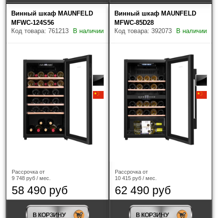
Винный шкаф MAUNFELD
Винный шкаф MAUNFELD
MFWC-124S56
MFWC-85D28
Код товара: 761213
В наличии
Код товара: 392073
В наличии
Доставка
Доставку заказанной вами продукции мы
Рассрочка от
Рассрочка от
9 748 руб / мес.
10 415 руб / мес.
осуществляем в кратчайшие сроки по Москве,
58 490 руб
62 490 руб
Московской области, Калуге и Калужской области.
Доставка по России и Беларуси
Доставка в регионы (кроме Москвы и Московской
В КОРЗИНУ
В КОРЗИНУ