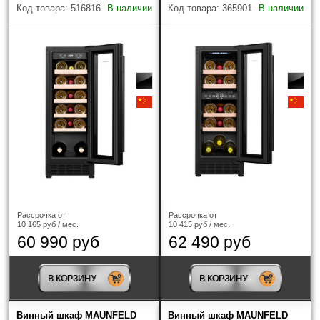
Код товара: 516816
В наличии
Код товара: 365901
В наличии
Наличие
Только в наличии
Производитель
?
Рассрочка от
Рассрочка от
Maunfeld
(22)
10 165 руб / мес.
10 415 руб / мес.
60 990 руб
62 490 руб
Тип винного шкафа
В КОРЗИНУ
В КОРЗИНУ
Двухзонный
(7)
Винный шкаф MAUNFELD
Винный шкаф MAUNFELD