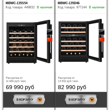
Однозонный
(15)
MBWC-135S54
MBWC-135D46
Код товара: 449832
В наличии
Код товара: 977144
В наличии
Высота холодильника, см
Ширина холодильника, см
Рассрочка от
Рассрочка от
13 832 руб / мес.
11 665 руб / мес.
82 990 руб
69 990 руб
Глубина холодильника, см
В КОРЗИНУ
В КОРЗИНУ