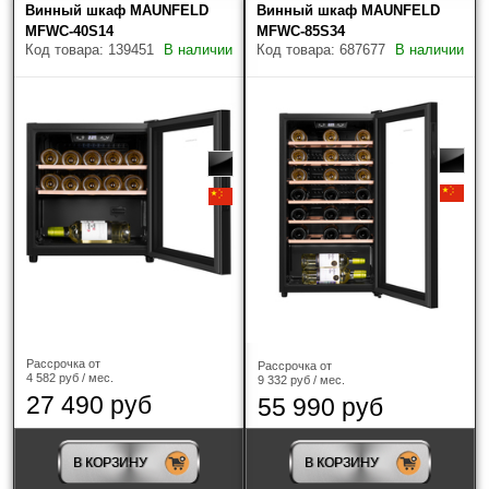
Винный шкаф MAUNFELD
Винный шкаф MAUNFELD
MFWC-40S14
MFWC-85S34
Код товара: 139451
В наличии
Код товара: 687677
В наличии
Изменяемая навеска двери
Цвет
?
Объем винной камеры
Рассрочка от
Рассрочка от
Страна-производитель
4 582 руб / мес.
9 332 руб / мес.
27 490 руб
55 990 руб
В КОРЗИНУ
В КОРЗИНУ