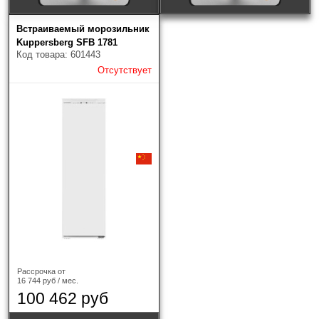
Встраиваемый морозильник
Kuppersberg SFB 1781
Код товара: 601443
Крепление двери
?
Отсутствует
Изменяемая навеска двери
No-Frost морозильной камеры
Страна-производитель
Рассрочка от
16 744 руб / мес.
100 462 руб