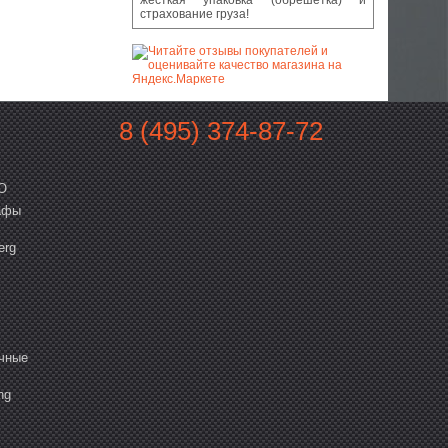
страхование груза!
8 (495) 374-87-72
O
афы
erg
чные
ng