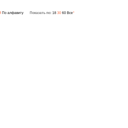
V-ресиверы
Я
По алфавиту
Показать по:
18
30
60
Все
*