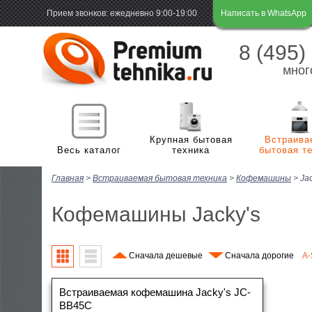
Прием звонков: ежедневно 9:00-19:00
Написать в WhatsApp
8 (495)
мног
Крупная бытовая
Встраива
Весь каталог
техника
бытовая т
Главная
>
Встраиваемая бытовая техника
>
Кофемашины
>
Jac
Х
Холодильная и морозильная техника
м
Кофемашины Jacky's
П
Стиральные и сушильные машины
Х
м
В
Сначала дешевые
Плиты
Сначала дорогие
A-
С
Г
н
С
В
Встраиваемая кофемашина Jacky's JC-
Посудомоечные машины
В
Э
м
с
BB45C