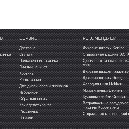
ОВ
СЕРВИС
РЕКОМЕНДУЕМ
а
Доставка
Духовые шкафы Korting
ехника
Оплата
Стиральные машины ASK
Подключение техники
Сушильные машины и шк
Asko
Личный кабинет
Духовые шкафы Kuppersb
Корзина
Духовые шкафы Smeg
Регистрация
Холодильники Liebherr
Для дизайнеров и прорабов
Морозильники Liebherr
Избранное
Кухонные мойки Omoikiri
Обратная связь
Встраиваемые посудомое
Как сделать заказ
машины Kuppersberg
Рассрочка
Cтиральные машины Korti
В кредит