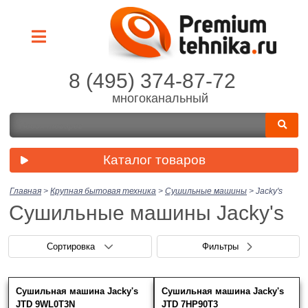
8 (495) 374-87-72
многоканальный
Каталог товаров
Главная
>
Крупная бытовая техника
>
Сушильные машины
>
Jacky's
Сушильные машины Jacky's
Сортировка
Фильтры
Сушильная машина Jacky's
Сушильная машина Jacky's
Цена (руб.)
Скрыть фильтры
Нет выбранных товаров
JTD 9WL0T3N
JTD 7HP90T3