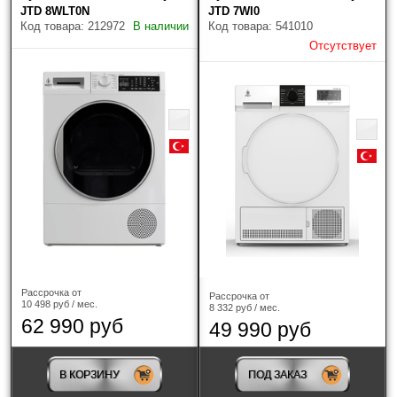
56.3
(1)
JTD 8WLT0N
JTD 7WI0
Код товара: 212972
В наличии
Код товара: 541010
60.9
(2)
Отсутствует
Максимальная загрузка белья
Цвет
?
Страна-производитель
Рассрочка от
Рассрочка от
10 498 руб / мес.
8 332 руб / мес.
62 990 руб
49 990 руб
В КОРЗИНУ
ПОД ЗАКАЗ