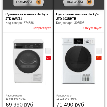
ПОД ЗАКАЗ
ПОД ЗАКАЗ
"Желдорэкспедиция" и другие,
до терминала (склада) транспортной компании в
Вашем городе или на Ваш домашний адрес. При
Сушильная машина Jacky's
Сушильная машина Jacky's
предварительном согласовании, Вы можете выбрать
JTD 9WLT1
JTD 103BHTB
самостоятельно транспортную компанию.
Код товара: 874386
Код товара: 305595
При отправке через транспортные компании
Отсутствует
Отсутствует
обязательно заказывается жесткая упаковка
(обрешетка) и страхование груза!
Рассрочка от
Рассрочка от
11 665 руб / мес.
11 915 руб / мес.
69 990 руб
71 490 руб