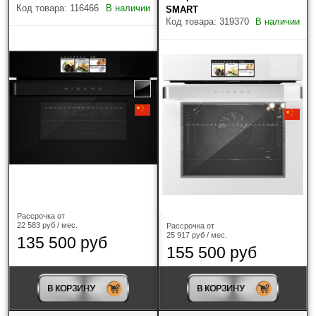
Код товара: 116466
В наличии
SMART
Код товара: 319370
В наличии
Наличие
Только в наличии
Производитель
?
HIBERG
(7)
Рассрочка от
22 583 руб / мес.
Рассрочка от
25 917 руб / мес.
135 500 руб
155 500 руб
Тип духовки
компактная
(4)
В КОРЗИНУ
В КОРЗИНУ