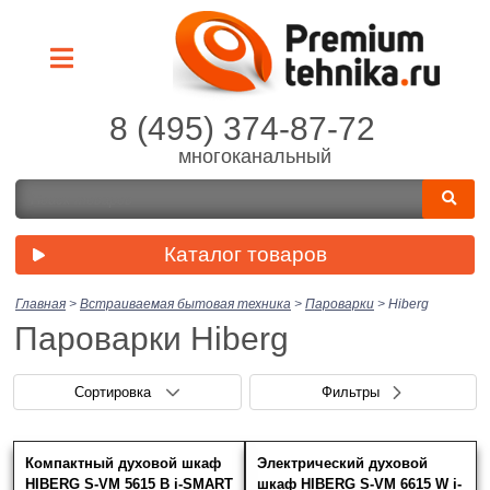
8 (495) 374-87-72
многоканальный
Каталог товаров
Главная
>
Встраиваемая бытовая техника
>
Пароварки
>
Hiberg
Пароварки Hiberg
Сортировка
Фильтры
Компактный духовой шкаф
Электрический духовой
Цена (руб.)
Скрыть фильтры
Нет выбранных товаров
HIBERG S-VM 5615 B i-SMART
шкаф HIBERG S-VM 6615 W i-