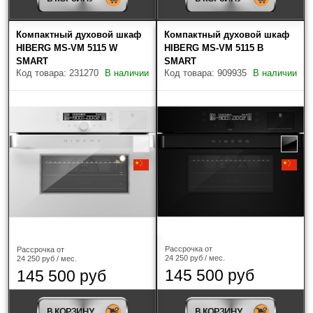
Высота прибора
Компактный духовой шкаф
Компактный духовой шкаф
HIBERG MS-VM 5115 W
HIBERG MS-VM 5115 B
SMART
SMART
Код товара: 231270
В наличии
Код товара: 909935
В наличии
Объем духовки
Очистка духовки
Страна-производитель
Рассрочка от
Рассрочка от
24 250 руб / мес.
24 250 руб / мес.
145 500 руб
145 500 руб
В КОРЗИНУ
В КОРЗИНУ