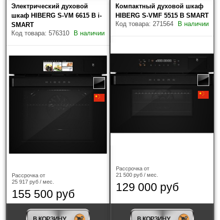
электрическая
(3)
Электрический духовой
Компактный духовой шкаф
шкаф HIBERG S-VM 6615 B i-
HIBERG S-VMF 5515 B SMART
Код товара: 271564
В наличии
SMART
Ширина
Код товара: 576310
В наличии
60 см
(7)
Функция СВЧ
Гриль
Конвекция
Приготовление на пару
Рассрочка от
21 500 руб / мес.
Рассрочка от
25 917 руб / мес.
129 000 руб
155 500 руб
Цвет
?
В КОРЗИНУ
В КОРЗИНУ