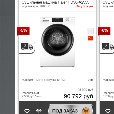
Сушильная машина Haier HD90-A2959
Сушил
Код товара: 769056
Отсутствует
Код тов
Электроника
A
-5%
-6%
0
0
Максимальная загрузка белья:
9 кг
Максима
95 999 руб
Рассрочка от
Рассроч
90 792 руб
7 566 руб / мес.
6 750 ру
ПОД ЗАКАЗ