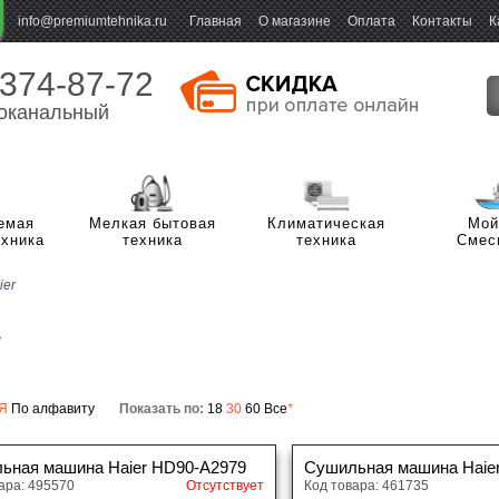
info@premiumtehnika.ru
Главная
О магазине
Оплата
Контакты
К
 374-87-72
оканальный
емая
Мелкая бытовая
Климатическая
Мой
ехника
техника
техника
Смес
ier
олодильники с верхней
Холодильники с нижней
орозильной камерой
морозильной камерой
r
олноразмерные стиральные
олодильники Side-by-side
Однокамерные холодиль
Узкие стиральные машин
ашины
страиваемые холодильники с
Встраиваемые холодильн
Газовые плиты с электр
Я
По алфавиту
Показать по:
18
30
60
Все
*
тиральные машины с сушкой
азовые плиты
Компактные стиральные
ижней морозильной камерой
верхней морозильной ка
духовкой
ушильные машины
страиваемые посудомоечные
Шкафы для ухода за оде
Отдельностоящие посу
ьная машина Haier HD90-A2979
Сушильная машина Haie
страиваемые холодильники под
лектрические плиты
Встраиваемые многодве
ашины
машины
ара: 495570
толешницу
Отсутствует
Код товара: 461735
холодильники