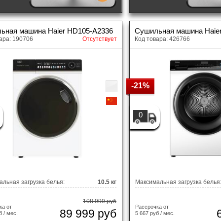
ьная машина Haier HD105-A2336
Сушильная машина Haie
ара: 190706
Отсутствует
Код товара: 426766
-21%
0
льная загрузка белья:
10.5 кг
Максимальная загрузка белья
108 999 руб
ка от
Рассрочка от
89 999 руб
б / мес.
5 667 руб / мес.