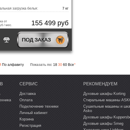
льная загрузка белья:
7 кг
155 499 руб
ка от
уб / мес.
ПОД ЗАКАЗ
Я
По алфавиту
Показать по:
18
30
60
Все
*
ОВ
СЕРВИС
РЕКОМЕНДУЕМ
а
Доставка
Духовые шкафы Korting
ехника
Оплата
Стиральные машины ASK
Подключение техники
Сушильные машины и шк
Asko
Личный кабинет
Духовые шкафы Kuppersb
Корзина
Духовые шкафы Smeg
Регистрация
Холодильники Liebherr