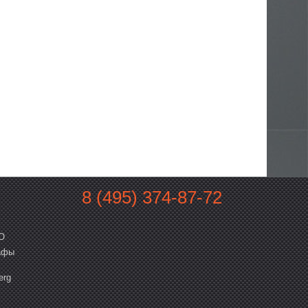
8 (495) 374-87-72
O
афы
erg