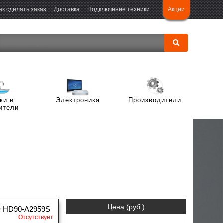
Акции
ак сделать заказ
Доставка
Подключение техники
ки и
Электроника
Производители
ители
Многодверные холодильники
Стиральные машины с верхней
ники
ы
Компактные холодильники
загрузкой
ики с
ической
Встраиваемые однокамерные
 машины
Встраиваемые стиральные машины
мерой
холодильники
Цена (руб.)
ждой
домоечные
r HD90-A2959S
рные
Встраиваемые холодильники Side-
Отсутствует
by-side