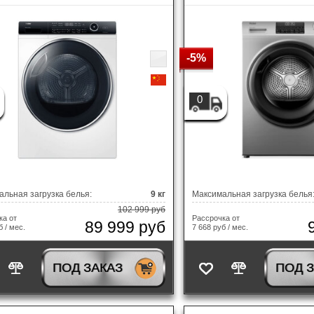
лектрические духовые шкафы
Компактные духовые ш
орозильные шкафы
Встраиваемые морозиль
азовые духовые шкафы
Узкие духовые шкафы
ндукционные варочные панели
Газовые варочные пане
инные шкафы
Встраиваемые винные ш
-5%
лектрические варочные панели
Комбинированные варо
Шкафы быстрого охлажде
Встраиваемые вытяжки с
олодильник для хранения шуб
олностью встраиваемые вытяжки
страиваемые паровые шкафы
Встраиваемые телевиз
заморозки
выдвижным экраном
0
ндукционные варочные панели со
Газовые варочные пане
строенной вытяжкой
страиваемые кофемашины
встроенной вытяжкой
Настольные кофемаши
акууматоры
Шкафы для подогрева п
страиваемые в потолок вытяжки
Настенные вытяжки
втохолодильники
Блендеры
Шкафы быстрого охлаж
-образные вытяжки
Островные вытяжки
страиваемые СВЧ
змельчители пищевых отходов
Настольные СВЧ
заморозки
иксеры
Наборы посуды
Кухонные мойки с квадра
льная загрузка белья:
9 кг
Максимальная загрузка белья
щики сомелье
ухонные мойки
ароочистители
Пылесосы
чашей
102 999 руб
ка от
Рассрочка от
89 999 руб
б / мес.
7 668 руб / мес.
остеры
месители
Чайники
Смесители однозахватн
ойки воздуха (Воздухоочистители)
Сплит системы
месители с возможностью
ПОД ЗАКАЗ
ПОД 
ульти сплит системы
Смесители с выдвижным 
Мобильные кондиционе
одключения фильтра для воды
озаторы моющего средства
елевизоры
Встраиваемые телевиз