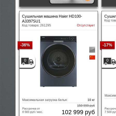
Сушильная машина Haier HD100-
Сушил
Код тов
A3397SU1
Код товара: 261295
Отсутствует
-36%
-17%
0
0
Максима
Максимальная загрузка белья:
10 кг
159 999 руб
Рассрочка от
Рассроч
102 999 руб
8 583 руб / мес.
7 500 ру