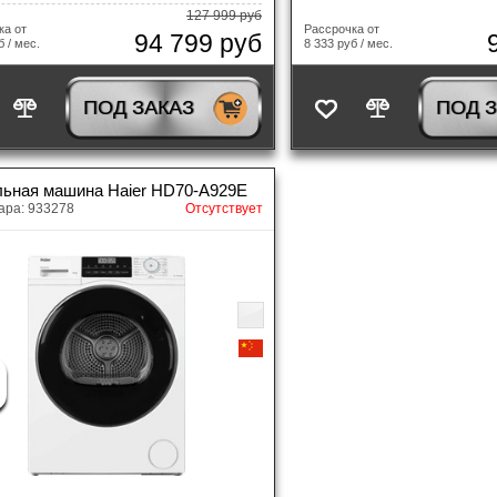
127 999 руб
ка от
Рассрочка от
94 799 руб
б / мес.
8 333 руб / мес.
ПОД ЗАКАЗ
ПОД 
ьная машина Haier HD70-A929E
ара: 933278
Отсутствует