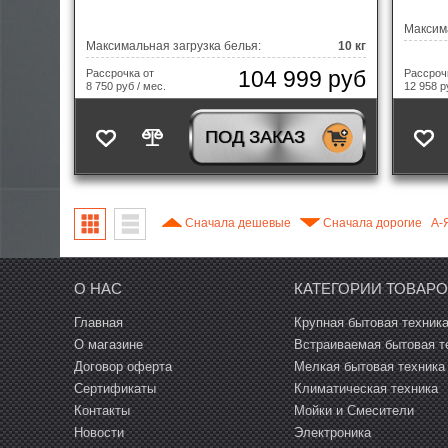
Максима
Максимальная загрузка белья:
10 кг
104 999 руб
Рассрочка от
Рассроч
8 750 руб / мес.
12 958 р
ПОД ЗАКАЗ
Сначала дешевые
Сначала дорогие
A-
О НАС
КАТЕГОРИИ ТОВАР
Главная
Крупная бытовая техник
О магазине
Встраиваемая бытовая т
Договор оферта
Мелкая бытовая техника
Сертификаты
Климатическая техника
Контакты
Мойки и Смесители
Новости
Электроника