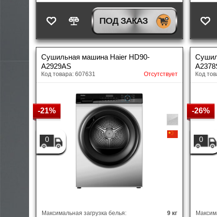
ПОД ЗАКАЗ
Сушильная машина Haier HD90-
Сушил
A2929AS
A2378
Код товара: 607631
Отсутствует
Код тов
-21%
-26%
0
0
Максимальная загрузка белья:
9 кг
Максима