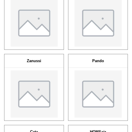
Zanussi
Pando
Cata
HOMSair