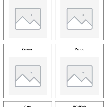
Zanussi
Pando
Cata
HOMSair