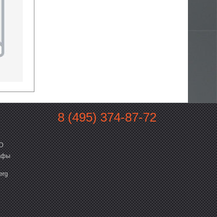
8 (495) 374-87-72
O
афы
erg