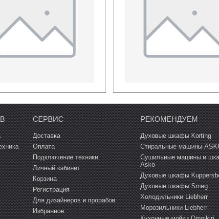
V-ресиверы
ОВ
СЕРВИС
РЕКОМЕНДУЕМ
а
Доставка
Духовые шкафы Korting
ехника
Оплата
Стиральные машины ASK
Подключение техники
Сушильные машины и шк
Asko
Личный кабинет
Духовые шкафы Kuppersb
Корзина
Духовые шкафы Smeg
Регистрация
Холодильники Liebherr
Для дизайнеров и прорабов
Морозильники Liebherr
Избранное
Кухонные мойки Omoikiri