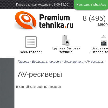
Прием звонков: ежедневно 9:00-19:00
Написать в WhatsApp
8 (495)
мног
Крупная бытовая
Встраива
Весь каталог
техника
бытовая т
Главная
>
Вертикальное меню
>
Электроника
>
AV-ресиверы
Х
Холодильная и морозильная техника
м
AV-ресиверы
П
Стиральные и сушильные машины
Х
м
В данной категории нет товаров.
В
Плиты
С
Г
н
С
В
Посудомоечные машины
В
Э
м
с