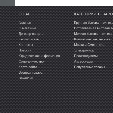
Э
Духовые шкафы
М
О НАС
КАТЕГОРИИ ТОВАР
Г
И
Варочные панели
В
Главная
Крупная бытовая техник
О магазине
Встраиваемая бытовая т
Э
Вытяжки
Х
П
Договор оферта
Мелкая бытовая техника
В
Сертификаты
Климатическая техника
И
в
В
Кофемашины
Контакты
Мойки и Смесители
В
В
А
Новости
Электроника
Юридическая информация
Производители
Т
Микроволновые печи
В
И
М
Сотрудничество
Аксессуары
Карта сайта
Популярные товары
Прочая встраиваемая техника
Я
К
П
Возврат товара
Вакансии
Мелкобытовая техника и посуда
Т
С
М
С
Климатическая техника
М
п
Мойки и смесители
Д
Т