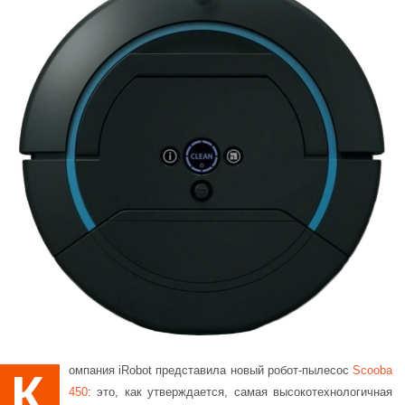
Компания iRobot представила новый робот-пылесос
Scooba
450
: это, как утверждается, самая высокотехнологичная