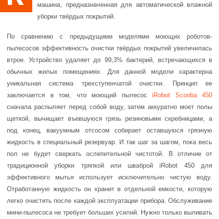
машина, предназначенная для автоматической влажной
уборки твёрдых покрытий.
По сравнению с предыдущими моделями моющих роботов-
пылесосов эффективность очистки твёрдых покрытий увеличилась
втрое. Устройство удаляет до 99,3% бактерий, встречающихся в
обычных жилых помещениях. Для данной модели характерна
уникальная система трехступенчатой очистки. Принцип ее
заключается в том, что моющий пылесос
iRobot Scooba 450
сначала распыляет перед собой воду, затем аккуратно моет полы
щеткой, вычищает въевшуюся грязь резиновыми скребницами, а
под конец, вакуумным отсосом собирает оставшуюся грязную
жидкость в специальный резервуар. И так шаг за шагом, пока весь
пол не будет сверкать ослепительной чистотой. В отличие от
традиционной уборки тряпкой или шваброй iRobot 450 для
эффективного мытья использует исключительно чистую воду.
Отработанную жидкость он хранит в отдельной емкости, которую
легко очистить после каждой эксплуатации прибора. Обслуживание
мини-пылесоса не требует больших усилий. Нужно только выливать