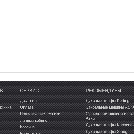
ОВ
СЕРВИС
РЕКОМЕНДУЕМ
а
Доставка
Духовые шкафы Korting
ехника
Оплата
Стиральные машины ASK
Подключение техники
Сушильные машины и шк
Asko
Личный кабинет
Духовые шкафы Kuppersb
Корзина
Духовые шкафы Smeg
Регистрация