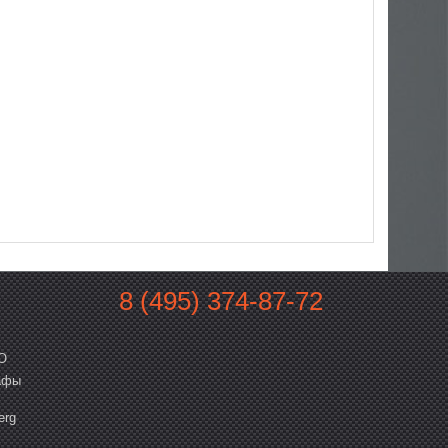
8 (495) 374-87-72
O
афы
erg